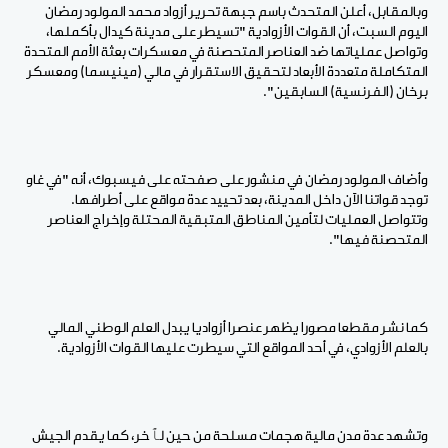
وبالمقابل، أعلن المتحدث باسم جبهة تحرير أزواد محمد المولود رمضان
اليوم السبت، أن القوات الأزوادية "تسيطر على مدينة كيدال بأكملها،
وتواصل عملياتها ضد العناصر المتحصنة في معسكرات بعثة الأمم المتحدة
المتكاملة متعددة الأبعاد لتحقيق الاستقرار في مالي (مينيسما) ومعسكر
برخان (الفرنسية) السابقين".
وأضاف المولود رمضان في منشور على صفحته على فيسبوك، أنه "في غاو
توجد قواتنا الآن داخل المدينة، بعد تحييد عدة مواقع على أطرافها.
وتتواصل العمليات لتأمين المناطق المتبقية المحتلة وإخراج العناصر
المتحصنة فيها".
كما نشر مقطعا مصورا يظهر عنصرا أزواديا يبدل العلم الوطني المالي
بالعلم الأزوادي، في أحد المواقع التي سيطرت عليها القوات الأزوادية.
وتشهد عدة مدن مالية هجمات مسلحة من حين لٱخر، كما يقدم الجيش