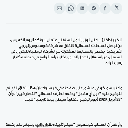
𝕏
انشر
Share
انشر
Share
انشر
على
on
على
on
على
الفيسبوك
Pinterest
لينكد
WhatsApp
الإيميل
إن
الأخبار (داكار) - أعلن الوزير الأول السنغالي عثمان سونكو اليوم الخميس،
عن توصل السلطات السنغالية لاتفاق مع شركة كوسموس إنيرجي
الأمريكية، يقضي بانسحابها المشترك مع الشركة الوطنية للبترول في
السنغال، من استغلال الحقل الغازي ياكار تيرانغا الواقع في منطقة كايار
بغرب البلاد.
واعتبر سونكو في منشور على صفحته في فيسبوك، أن هذا الاتفاق الذي تم
التوقيع عليه "دون أي مقابل" يدفعه الطرف السنغالي "انتصار كبير"، وأن
"22 أبريل 2026 (يوم توقيع الاتفاق) سيظل يوما تاريخيا" للبلاد.
وأوضح أن انسحاب كوسموس "سيتم تثبيته بقرار وزاري، وسيتم منح رخصة