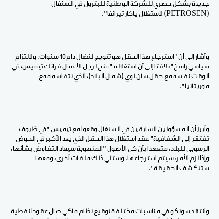
جديدة بشكل حصري للشركة الوطنية للبترول في السنغال
(PETROSEN) لاستغلال ياكار تيرانغا".
وأشار إلى أن "استرجاع هذا الحقل هو تتويج لنضال دام 10 سنوات، ولالتزام
سياسي راسخ"، لافتا إلى أن استغلاله "منح لرجل الأعمال فرانك تيميس، في
الوقت نفسه مع حقل سان لوي (شمال البلاد)، الذي نتقاسمه مع
موريتانيا".
وأبرز أن المسؤولين السابقين في السنغال وقعوا مع تيميس "في ظروف
تفتقر إلى الشفافية" عقد استغلال هذا الحقل الذي يعد الأكبر في الحوض
الرسوبي للبلاد، متعهدا بأن كل الأصول "المنهوبة سيعاد التفاوض بشأنها،
وإذا لزم الأمر، سيتم استرجاعها. وستلي ذلك ملفات أخرى، ومعها
ستنكشف الحقيقة".
وانتقد سونكو في مناسبات مختلفة توقيع نظام ماكي صال عقودا نفطية