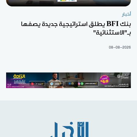
أخبار
بنك BFI يطلق استراتيجية جديدة يصفها
بـ"الاستثنائية"
08-08-2026