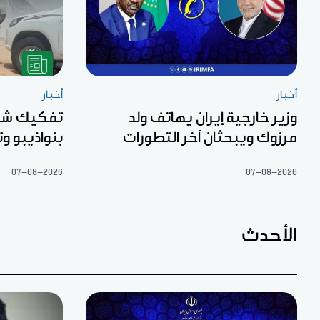
أخبار
أخبار
وزير خارجية إيران يهاتف ولد
تفكيك شبك
مرزوك ويبحثان آخر التطورات
بنواذيبو 
07-08-2026
07-08-2026
الأحدث