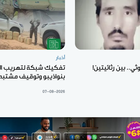
أخبار
ثي.. بين رثائيتين!
تفكيك شبكة لتهريب ال
بنواذيبو وتوقيف مشتبه
07-08-2026