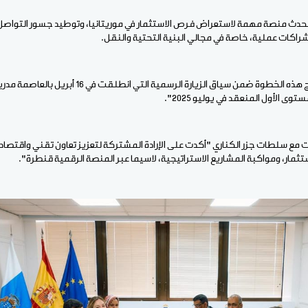
حدث منصة مهمة لاستعراض فرص الاستثمار في موريتانيا، وتوطيد جسور التواصل 
راكات عملية، خاصة في مجالي البنية التحتية والنقل.
وحسب المصدر ذاته "تندرج هذه الخطوة ضمن سياق الزيارة الرسمية 
ى الأول المنعقد في يوليو 2025".
اءات مع سلطات جزر الكناري "أكدت على الإرادة المشتركة لتعزيز تعاون تقني واقتصا
ستثمار، ومواكبة المشاريع الاستراتيجية، لاسيما عبر المنصة الرقمية قنطرة".