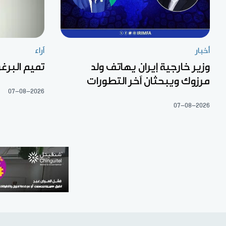
أخبار
آراء
وزير خارجية إيران يهاتف ولد
تميم البرغو
مرزوك ويبحثان آخر التطورات
07-08-2026
07-08-2026