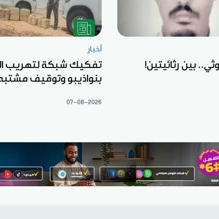
أخبار
ثي.. بين رثائيتين!
تفكيك شبكة لتهريب ال
بنواذيبو وتوقيف مشتبه
07-08-2026