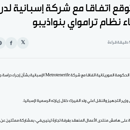
توقع اتفاقا مع شركة إسبانية لدر
 نظام ترامواي بنواذيبو
قيقة قراءة
𝕏
انشر
e
على
n
الفيس
t
الأخبار (نواكشوط) وقعت الحكومة الموريتانية اتفاقا مع شركة tenerife
زير التجهيز والنقل اعلي ولد الفيرك خلال زيارته الرسمية لإسبانيا.
ة على هامش منتدى الأعمال المنعقد بغرفة تجارة تينيريفي، بمشاركة ممثلين عن ك