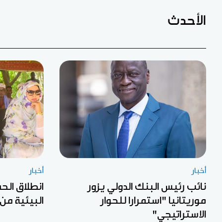
الأحدث
أخبار
أخبار
نائب رئيس البنك الدولي يزور
انطلاق الح
موريتانيا "استمرارا للحوار
البيئية من
الاستراتيجي"