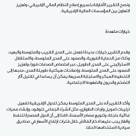
ونصح التقرير الأفارقة بتسريع إصلاح النظام المالي الإفريقي، وتعزيز
التعاون بين المؤسسات المالية الإفريقية.
خيارات متعددة
وقدم التقرير خيارات عديدة للعمل على المدى القريب والمتوسط والبعيد،
وذلك من الحماية الفورية، والصمود على المدى المتوسط، والاستقلال
الاستراتيجي على المدى الطويل، عبر امتصاص الصدمات فورا، وتعزيز
الصمود على المدى المتوسط، وإصلاحات هيكلية طويلة المدى، منبها إلى
التخطيط المبكر والاستجابة السريعة يمكن أن يساعدا في تقليل آثار
التضخم والديون والضغوط الاجتماعية.
وأكد التقرير أنه على المدى المتوسط يمكن للدول الإفريقية تفعيل
ترتيبات تمويل واردات الطوارئ، مثل الشراء الجماعي للوقود، وإنشاء ممرات
غذائية عاجلة، وتنويع مصادر الأسمدة، لافتا إلى أن الدول المصدرة للنفط
والغاز يجب عليها ادخار الفائض خلال فترات ارتفاع الأسعار في صناديق
سيادية لاستخدامها لاحقا.