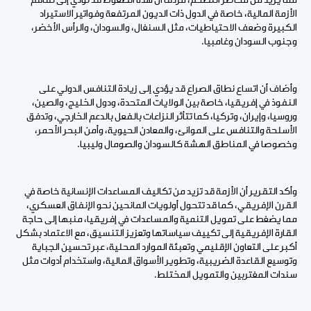
مما يزيد من مخاطر التضخم، مردفا أن هذه الضغوط قد تؤدي إلى تفاقم
الأزمة المالية، خاصة في الدول ذات الديون المرتفعة وفواتير الاستيراد
الكبيرة وضعف الاحتياطيات، مثل السنغال، والسودان، والرأس الأخضر،
وجنوب السودان وغامبيا.
وأضاف أن اتساع نطاق الصراع قد يؤدي إلى زيادة التنافس الدولي على
النفوذ في إفريقيا، خاصة بين الولايات المتحدة، ودول الخليج، والصين،
وروسيا، وإيران، وتركيا، كما تتأثر النزاعات بالفعل بالدعم الخارجي، وتدفق
الأسلحة والتنافس على الموانئ، والمعادن الحيوية، وأمن البحر الأحمر،
وخصوصا في المناطق الهشة كالسودان والصومال وليبيا.
وأكد التقرير أن الأزمة قد تزيد من تكاليف المساعدات الإنسانية خاصة في
القرن الإفريقي، كما قد تتحول أولويات المانحين نحو الإنفاق العسكري،
مما يضغط على تمويل التنمية والمساعدات في إفريقيا، منبها إلى حاجة
القارة الإفريقية إلى تكييف سياساتها وتعزيز التنسيق، مع الاعتماد بشكل
أكبر على التعاون الإقليمي وتعبئة الموارد المحلية، عبر تحسين الجباية
وتوسيع القاعدة الضريبية، وتطوير الأسواق المالية، واستخدام أدوات مثل
سندات المغتربين والتمويل المختلط.