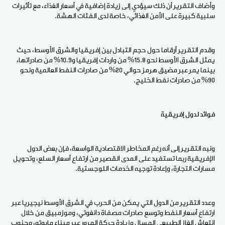
وأضاف التقرير أن ذلك سيؤدي إلى زيادة إضافية في أسعار الغذاء، مع تأثيرات
سلبية كبيرة على الأمن الغذائي، خاصة لدى الفئات الهشة.
وقدم التقرير أرقاما حول حجم التبادل بين إفريقيا والشرق الأوسط، حيث
يمثل الشرق الأوسط نحو 15.8% من واردات إفريقيا و10.9% من صادراتها،
بينما يمر عبر مضيق هرمز حوالي 20% من صادرات النفط العالمية ونحو
90% من صادرات نفط الخليج.
فوائد لدول إفريقية
ونبه التقرير إلى أنه رغم المخاطر الاقتصادية الواسعة، فإن بعض الدول
الإفريقية ربما تستفيد على المدى القصير من ارتفاع أسعار السلع، وتحويل
مسارات التجارة، وإعادة توجيه الخدمات اللوجستية.
وعدد التقرير من الدول التي يمكن من الحرب في الشرق الأوسط نيجيريا عبر
ارتفاع أسعار النفط وتوسع صادرات مصفاة دانغوتي، وموزمبيق من خلال
انتعاش الغاز الطبيعي المسال وزيادة حركة المرور عبر ميناء مابوتو، وجنوب