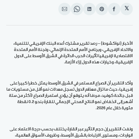
𝕏
انشر
Share
انشر
Share
انشر
على
on
على
on
على
الفيسبوك
Pinterest
لينكد
WhatsApp
الإيميل
إن
الأخبار (نواكشوط) – رصد تقرير مشترك أعده البنك الإفريقي للتنمية،
والاتحاد الإفريقي، وبرنامج الأمم المتحدة الإنمائي، ولجنة الأمم المتحدة
الاقتصادية لإفريقيا تأثيرات الحرب الدائرة في الشرق الأوسط على الدول
الإفريقية، وخيارات هذه الدول إزاء الأزمة.
وأكد التقرير أن الصراع المستمر في الشرق الأوسط يمثل خطرا كبيرا على
إفريقيا، حيث ما تزال معظم الدول تسجل معدلات نمو أقل من مستويات ما
قبل جائحة كوفيد، مردفا أنه يتوقع أن يؤدي استمرار الصراع لأكثر من ستة
أشهر إلى انخفاض نمو الناتج المحلي الإجمالي للقارة بنحو 0.2 نقطة
مئوية خلال عام 2026.
ولفت التقرير إن حجم التأثير عبر القارة يختلف بحسب درجة الاعتماد على
الواردات، ومستوى الارتباط بالشرق الأوسط، وظروف الأسواق العالمية،