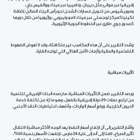
إفريقيا عبر موانئ مثل ديربان، وناميبيا عبر ميناء ووالفيس باي،
وموريشيوس من تحويل مسارات الشحن نحو رأس الرجاء الصالح، إضافة
لكينيا كمركز لوجستي عبر ميناء لامو ونيروبي، وإثيوبيا من خلال دورها
كمحور جوي طارئ عبر الخطوط الجوية الإثيوبية.
وشدد التقرير على أن هذه المكاسب غير متكافئة، وقد لا تعوض الضغوط
التضخمية والمالية وأزمات الأمن الغذائي التي تواجه القارة.
تأثيرات مباشرة
ورصد التقرير ضمن التأثيرات المباشرة، ما رصده البنك الإفريقي للتنمية
من تراجع عملات 29 دولة إفريقية بالفعل، وهو ما زاد من تكلفة خدمة
الديون الخارجية، ورفع أسعار الواردات، وأضعف احتياطيات النقد الأجنبي.
وأشار التقرير إلى أن ارتفاع أسعار النفط يعد الوجه الأكثر مباشرة لانتقال
تأثير الصراع، لافتا إلى أنه إلى غاية 24 مارس، ارتفعت الأسعار بنسبة 50%،