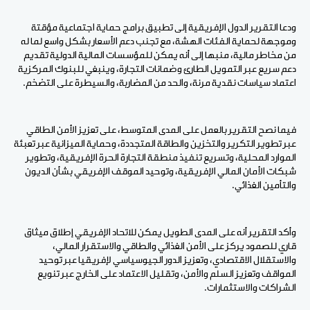
ودعا التقرير الدول الإفريقية إلى تطبيق برامج حماية اجتماعية مؤقتة
وموجهة لحماية الفئات الهشة، مع تجنب دعم الأسعار بشكل واسع لما له
من مخاطر مالية، منبها إلى أنه يمكن للمؤسسات المالية الدولية تقديم
دعم سريع عبر التمويل الطارئ وضمانات التجارة، وينبغي للبنوك المركزية
اعتماد سياسات نقدية مرنة، والحد من المضاربة، والسيطرة على التضخم.
فيما نصح التقرير بالعمل على المدى المتوسط، على تعزيز الأمن الطاقي
عبر تطوير التكرير والتخزين والطاقة المتجددة، وحماية الميزانية عبر تعبئة
الموارد المحلية، وتسريع تنفيذ منطقة التجارة الحرة الإفريقية، وتطوير
شبكات الأمان المالي الإفريقية، وتوحيد الموقف الإفريقي بشأن الديون
والتأمين الغذائي.
وأكد التقرير أنه على المدى الطويل يمكن للاتحاد الإفريقي إطلاق ميثاق
قاري للصمود يركز على الأمن الغذائي والطاقي والاستقرار المالي،
والاستقلال الاقتصادي، وتعزيز الدور الجيوسياسي لإفريقيا عبر توحيد
المواقف وتعزيز السلم والأمن، وتقليل الاعتماد على الخارج عبر تنويع
الشراكات والاستثمارات.