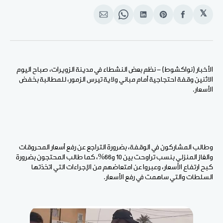
𝕏
انشر
Share
انشر
Share
انشر
على
on
على
on
على
الفيسبوك
Pinterest
لينكد
WhatsApp
الإيميل
إن
الأخبار (نواكشوط) - نظم بعض النشطاء في مدينة الزويرات، صباح اليوم
الاثنين وقفة احتجاجية أمام مباني ولاية تيرس الزمور، للمطالبة بخفض
الأسعار.
وطالب المشاركون في الوقفة، بضرورة التراجع عن رفع أسعار المحروقات
والغاز المنزلي بنسب تراوحت بين 10 و66%، كما طالب المحتجون بضرورة
كبح ارتفاع الأسعار، وعبروا عن امتعاضهم من الإجراءات التي اتخذتها
السلطات والتي ساهمت في رفع الأسعار.