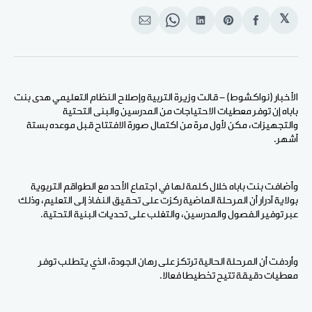
𝕏
انشر
Share
انشر
Share
انشر
على
on
على
on
على
الفيسبوك
Pinterest
لينكد
WhatsApp
الإيميل
إن
الأخبار (نواكشوط) - قالت وزيرة التربية وإصلاح النظام التعليمي هدى بنت
باباه إن توفر معطيات الاحتياجات من المدرسين والبنى التحتية
والتجهيزات، مكن لأول مرة من اكتمال صورة الافتتاح قبل موعده بستة
أشهر.
وأضافت بنت باباه خلال كلمة لها في اجتماع الأحد مع الطواقم التربوية
بولاية آدرار أن المرحلة الماضية ركزت على تحقيق النفاذ إلى التعليم، وذلك
عبر توفير الفصول والمدرسين، والتغلب على تحديات البنية التحتية.
وأردفت أن المرحلة الحالية ترتكز على رهان الجودة، الذي يتطلب توفر
معطيات دقيقة تتيح تخطيطا فعالا.