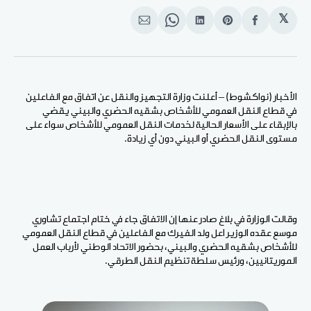
𝕏
انشر
Share
انشر
Share
انشر
على
on
على
on
على
الفيسبوك
Pinterest
لينكد
WhatsApp
الإيميل
إن
الأخبار (نواكشوط) – أعلنت وزارة التجهيز والنقل عن اتفاق مع الفاعلين
في قطاع النقل العمومي للأشخاص بشقيه الحضري والبيني يقضي
بالإبقاء على الأسعار الحالية لخدمات النقل العمومي للأشخاص سواء على
مستوى النقل الحضري أو البيني دون أي زيادة.
وقالت الوزارة في بلاغ صادر عنها إن الاتفاق جاء في ختام اجتماع تشاوري
موسع عقده الوزير اعل ولد الفيرك مع الفاعلين في قطاع النقل العمومي
للأشخاص بشقيه الحضري والبيني، بحضور الاتحاد الوطني لأرباب العمل
الموريتانيين، ورئيس سلطة تنظيم النقل الطرقي.