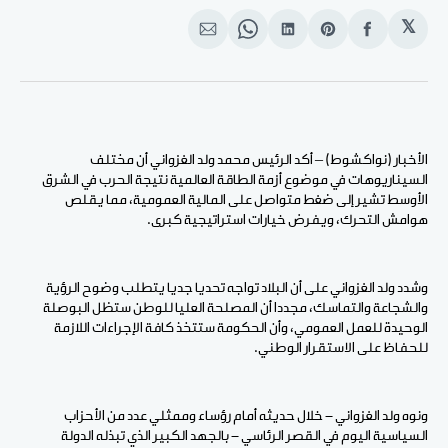
𝕏
انشر
Share
انشر
Share
انشر
على
on
على
on
على
الفيسبوك
Pinterest
لينكد
WhatsApp
الإيميل
إن
الأخبار (نواكشوط) – أكد الرئيس محمد ولد الغزواني أن مختلف
السيناريوهات في موضوع أزمة الطاقة العالمية نتيجة الحرب في الشرق
الأوسط تشير إلى ضغط متواصل على المالية العمومية، مما يقلص
هوامش التحرك، ويفرض خيارات استراتيجية كبرى.
وشدد ولد الغزواني على أن البلاد تواجه تحديا جديا يتطلب وضوح الرؤية
والشجاعة والتماسك، مجددا أن المصلحة العليا للوطن ستظل البوصلة
الوحيدة للعمل العمومي، وأن الحكومة ستتخذ كافة الإجراءات اللازمة
للحفاظ على الاستقرار الوطني.
ونوه ولد الغزواني - خلال حديثه أمام رؤساء وممثلي عدد من الأحزاب
السياسية اليوم في القصر الرئاسي - بالجهد الكبير الذي تبذله الدولة