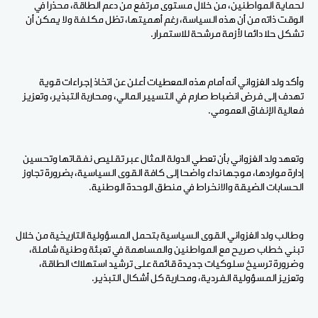
لحماية المواطنين، من خلال مستوى مرتفع من دعم الطاقة، محذرا في
الوقت ذاته من أن هذه السياسة، رغم أهميتها، تظل مكلفة ولا يمكن أن
تشكل حلا دائما لأزمة مرشحة للاستمرار.
وأكد ولد الغزواني أنه أمام هذه المعطيات أعلن عن اتخاذ إجراءات قوية
تهدف إلى فرض انضباط صارم في التسيير المالي، ومحاربة التبذير، وتعزيز
فعالية الإنفاق العمومي.
وتعهد ولد الغزواني بأن تعطي الدولة المثال عبر تقليص نفقاتها وتحسين
إدارة مواردها، موجها نداء واضحا إلى كافة القوى السياسية، بضرورة تجاوز
الحسابات الضيقة والانخراط في منطق الوحدة الوطنية.
وطالب ولد الغزواني القوى السياسية بتحمل المسؤولية التاريخية من خلال
تبني خطاب صريح مع المواطنين والمساهمة في تعبئة وطنية شاملة،
وضرورة ترسيخ سلوكيات جديدة قائمة على ترشيد استهلاك الطاقة،
وتعزيز المسؤولية الفردية، ومحاربة كل أشكال التبذير.