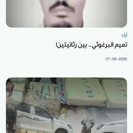
آراء
تميم البرغوثي.. بين رثائيتين!
07-08-2026