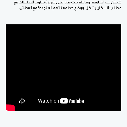
شيخن يب اخيارهم، وفاطم بنت هاو، على ضرورة تجاوب السلطات مع
مطالب السكان بشكل، ووضع حد لمعاناتهم المتجددة مع العطش.