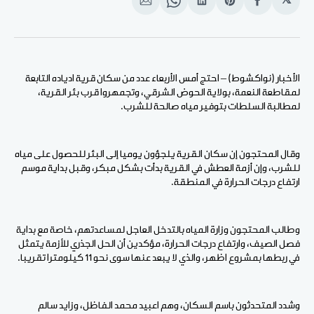
𝕏
انشر
Share
انشر
Share
انشر
على
on
على
on
على
الفيسبوك
Pinterest
لينكد
WhatsApp
الإيميل
إن
الأخبار (نواكشوط) – احتج أمس الأربعاء عدد من سكان قرية ادياده التابعة
لمقاطعة النعمة، بولاية الحوض الشرقي، وتجمهروا قرب بئر القرية،
لمطالبة السلطات بتوفير مياه صالحة للشرب.
وقال المحتجون إن سكان القرية يلجؤون يوميا إلى البئر للحصول على مياه
للشرب، وإن أزمة العطش في القرية بدأت بشكل مبكر، وقبل بداية موسم
ارتفاع درجات الحرارة في المنطقة.
وطالب المحتجون وزارة المياه بالتدخل العاجل لمساعدتهم، خاصة مع بداية
فصل الصيف، وارتفاع درجات الحرارة، مؤكدين أن الحل الجذري للأزمة يتمثل
في ربطها بمشروع اظهر، والذي لا يبعد عنها سوى نحو 11 كيلومترا تقريبا.
وشدد المتحدثون باسم السكان، وهم اعبيد محمد الفاظل، وزايد سالم