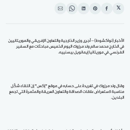
𝕏
انشر
Share
انشر
Share
انشر
على
on
على
on
على
الفيسبوك
Pinterest
لينكد
WhatsApp
الإيميل
إن
الأخبار (نواكشوط) – أجرى وزير الخارجية والتعاون الإفريقي والموريتانيين
في الخارج محمد سالم ولد مرزوك اليوم الخميس مباحثات مع السفير
الفرنسي في موريتانيا إيمانويل بيسنييه.
وقال ولد مرزوك في تغريدة على حسابه في موقع "إكس" إن اللقاء شكّل
مناسبة لاستعراض علاقات الصداقة والتعاون العريقة والمثمرة التي تجمع
البلدين.