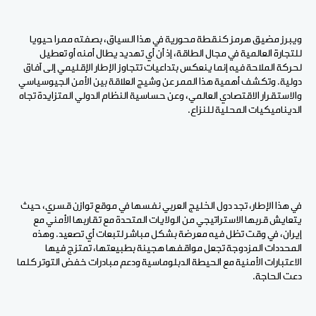
ويبرز مضيق هرمز كنقطة محورية في هذا السياق، بصفته ممرا حيويا
للتجارة العالمية في مجال الطاقة، إذ أن أي تهديد يطال أمنه أو تعطيل
لحركة الملاحة فيه إنما ينعكس بتداعيات تتجاوز الإطار الإقليمي إلى آفاق
دولية. وتكشف أهمية هذا الممر عن وشيج العلاقة بين الأمن الجيوسياسي
والاستقرار الاقتصادي العالمي، وعن حساسية النظام الدولي المتزايدة تجاه
الديناميكيات المحلية للنزاع.
في هذا الإطار، تجد دول الخليج العربي نفسها في موقع توازن قسري، حيث
يتعايش قربها الاستراتيجي من الولايات المتحدة مع تقاربها الأمني مع
إيران، في وقت تظل فيه معرضة بشكل مباشر لتبعات أي تصعيد. وهذه
المحددات المزدوجة تجعل مواقفها هجينة بطبيعتها، تمتزج فيها
الاعتبارات الأمنية مع الحيطة الدبلوماسية ودعم مبادرات خفض التوتر كلما
دعت الحاجة.