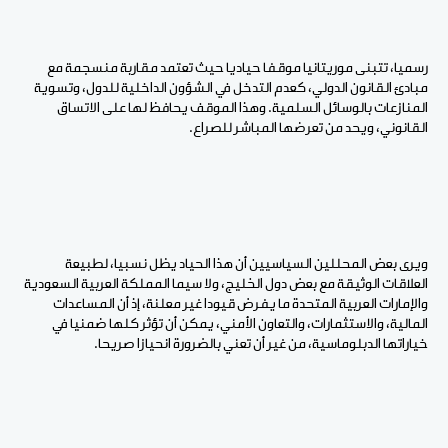
رسميا، تتبنى موريتانيا موقفا حياديا حيث تعتمد مقاربة منسجمة مع
مبادئ القانون الدولي، كعدم التدخل في الشؤون الداخلية للدول، وتسوية
المنازعات بالوسائل السلمية. وهذا الموقف يحافظ لها على الاتساق
القانوني، ويحد من تعرضها المباشر للصراع.
ويرى بعض المحللين السياسيين أن هذا الحياد يظل نسبيا، لطبيعة
العلاقات الوثيقة مع بعض دول الخليج، ولا سيما المملكة العربية السعودية
والإمارات العربية المتحدة ما يفرض قيودا غير معلنة، إذ أن المساعدات
المالية، والاستثمارات، والتعاون الأمني، يمكن أن تؤثر كلها ضمنيا في
خياراتها الدبلوماسية، من غير أن تعني بالضرورة انحيازا صريحا.