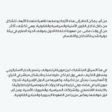
من ثم، يمكن النظر إلى هذه الأزمة بوصفها ظاهرة متعددة الأبعاد، تتشكل
من خلال تداخل القوى الأمنية والسياسية والقانونية. وهي تكشف، أكثر
من أي وقت مضى، عن صعوبة احتفاظ الدول بموقف الحياد الصارم في بيئة
دولية شديدة التداخل والانقسام.
في هذا السياق المتشابك، تبرز موريتانيا بموقف يتسم بالحذر الاستراتيجي
ومنطق التكيف، فهي وإن لم تكن طرفا منخرطا بشكل مباشر في النزاع،
إلا أنها ليست بمنأى عن تداعياته. وكغيرها من الدول الإفريقية، تتحرك
موريتانيا في فضاء دولي ترتبط فيه الخيارات الدبلوماسية ارتباطا وثيقا
بالاعتماد الاقتصادي، والشراكات السياسية، والضرورات الأمنية. ومن ثم،
فإن موقفها يعكس مزيجا من الضغوط البنيوية والمبادئ القانونية.