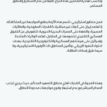
وتكسب تعددية الفاعلين هذه النزاع طابعًا من عدم الاستقرار والتطور
المستمر.
فمن منظور استراتيجي، تتسم هذه الأزمة بطابع المواجهة غير المتكافئة،
إذ تعتمد إيران على أدوات غير مباشرة، كالقدرات الصاروخية، والطائرات
المسيرة، والضغط على الممرات البحرية الحيوية، للتعويض عن التفوق
العسكري التقليدي لخصومها. في المقابل، تعتمد الولايات المتحدة
وإسرائيل على هيمنتهم العسكرية والتكنولوجية التقليدية، بهدف
احتواء النفوذ الإيراني، وتأمين المناطق ذات الأولوية الاستراتيجية، ولا
سيما طرق إمدادات الطاقة.
وهذه الفجوة في القدرات تغذي منطق التصعيد المحكَم، حيث يجري تجنب
الصدام المباشر مع عدم استبعاد وقوع مواجهات محدودة النطاق.