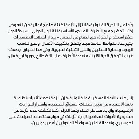
وأما من الناحية القانونية، فلا تزال الأزمة تكتنفها درجة عالية من الغموض،
إذ تستحضر جميع الأطراف المبادئ الأساسية للقانون الدولي - سيادة الدول،
حظر استخدام القوة، حق الدفاع عن النفس - بيد أن اختلاف التفسيرات
يثير جدلا متواصلا، خاصة فيما يتعلق بتكييف الأفعال، ومدى تناسب
الردود، وحماية المدنيين والبنى التحتية الحيوية. وفي هذا السياق، يضعف
غياب التوافق قدرة الآليات متعددة الأطراف على الاضطلاع بدور رقابي فعال.
إلى جانب الأبعاد العسكرية والقانونية، فإن الأزمة تحدث تأثيرات نظامية
بالغة الأهمية، من قبيل تقلبات الأسواق النفطية، واهتزاز التوازنات
الإقليمية، وازدياد مخاطر اتساع رقعة النزاع. كما تكشف هذه الأزمة عن
محدودية الأدوات المعاصرة لإدارة الأزمات في مواجهة تصاعد الصراعات على
نحو سريع، وتعدد الفاعلين سواء أكانوا دوليين أم غير دوليين.