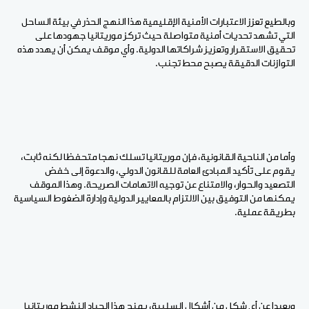
وبالطيع تعزز الاعتبارات الأمنية الإقليمية هذا النهج الحذر في بيئة الساحل
التي تشهد تحديات أمنية متواصلة حيث تركز موريتانيا جهودها على
تحقيق الاستقرار وتعزيز شراكاتها الدولية. وأي موقف يمكن أن يهدد هذه
التوازنات الدقيقة يصبح محط تجنب.
وأما من الناحية القانونية، فإن موريتانيا تسلك نهجا متحفظا لكنه ثابت،
يقوم على تأكيد المبادئ العامة للقانون الدولي، والدعوة إلى خفض
التصعيد والحوار، والامتناع عن توجيه الاتهامات الصريحة. وهذا الموقف
يمكنها من التوفيق بين الالتزام بالمعايير الدولية وإدارة الضغوط السياسية
بطريقة عملية.
وبعيدا عن أي شكل من أشكال السلبية، يمنح هذا الحياد النشط موريتانيا