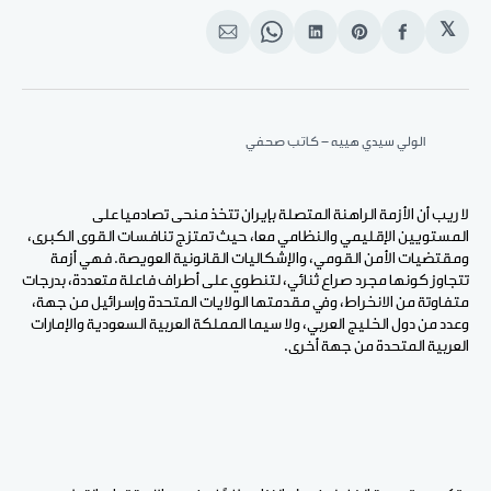
𝕏
انشر
Share
انشر
Share
انشر
على
on
على
on
على
الفيسبوك
Pinterest
لينكد
WhatsApp
الإيميل
إن
الولي سيدي هييه - كاتب صحفي
لا ريب أن الأزمة الراهنة المتصلة بإيران تتخذ منحى تصادميا على
المستويين الإقليمي والنظامي معا، حيث تمتزج تنافسات القوى الكبرى،
ومقتضيات الأمن القومي، والإشكاليات القانونية العويصة. فهي أزمة
تتجاوز كونها مجرد صراع ثنائي، لتنطوي على أطراف فاعلة متعددة، بدرجات
متفاوتة من الانخراط، وفي مقدمتها الولايات المتحدة وإسرائيل من جهة،
وعدد من دول الخليج العربي، ولا سيما المملكة العربية السعودية والإمارات
العربية المتحدة من جهة أخرى.