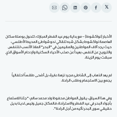
𝕏
انشر
Share
انشر
Share
انشر
على
on
على
on
على
الفيسبوك
Pinterest
لينكد
WhatsApp
الإيميل
إن
الأخبار (نواكشوط) - مع بداية يوم عيد الفطر المبارك، تتحول بوصلة سكان
العاصمة نواكشوط بشكل شبه تلقائي نحو شواطئ المحيط الأطلسي،
حيث يجد آلاف المواطنين والمقيمين في "البحر" الملاذ الأنسب للتنفس
والترويح عن النفس، بعيداً عن صخب الأحياء السكنية وازدحام الأسواق الذي
سبقت يوم الزينة.
لم يعد الذهاب إلى الشاطئ مجرد نزهة عابرة، بل أضحى طقساً احتفالياً
يجمع بين الاستجمام وطلب الراحة.
وفي هذا السياق، يقول المواطن محفوظ ولد محمد سالم: "جئنا للاستماع
بأجواء البحر في عيد الفطر والاستراحة، فالمكان جميل وليس لدينا بديل
حقيقي سوى البحر نأتيه من أجل الراحة".