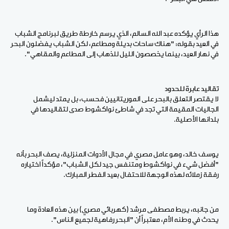
هذا الرأي يؤكده عبد الله السالم، الذي يرسم خارطة طريق لبرنامج الشباب
في العيد بقوله: "هناك ساحات بديلة ومطاعم، لكن الشباب يفضلون البحر
في نهار العيد، بينما يخصصون الليل للذهاب إلى المطاعم والمقاهي".
تقاليد عابرة للحدود
لا يقتصر التعلق بالبحر على الموريتانيين فحسب، بل يمتد ليشمل
الجاليات المقيمة التي تجد في شاطئ نواكشوط صدى لتقاليدها في
بلدانها الأصلية.
يوسف خالد، وهو عامل مصري في مجال الأدوات المنزلية، يصف البحر بأنه
"أفضل شيء في نواكشوط ومتنفس جيد لكل الشباب"، مؤكداً اختياره
رفقة زملائه لهذه الوجهة للاحتفال بعيد الفطر المبارك.
من جانبه، يربط مصطفى مرشد (كهربائي مصري) بين هذه العادة وما
يحدث في وطنه الأم، معتبراً أن "البحر رفاهية لجميع الناس".