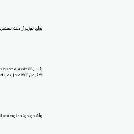
ورأى الوزير أن ذلك انعكس
رئيس الاتحادية، محمد ولد 
أكثر من 1500 عامل بميناء نواكشوط، وإنشاء شركة متخصصة لتسيير اليد العاملة المينائية بشراكة بين القطاع الخاص والميناء.
وأشاد ولد والد ما وصفه با