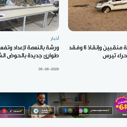
أخبار
وفاة خمسة منقبين وإنقاذ 6 وفقد
ورشة بالنعمة لإعداد وتف
راء تيرس
طوارئ جديدة بالحوض ال
06-08-2026