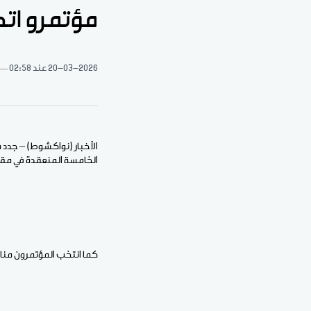
مؤتمرو اتح
20-03-2026
عند 02:58
الأخبار (نواكشوط) – جدد م
الخامسة المنعقدة في مقر ا
كما انتخب المؤتمرون منادي