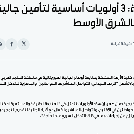
خلية الأزمة: 3 أولويات أساسية لتأمين جالي
بالشرق الأوسط
قيقة قراءة
𝕏
انشر
e
على
n
الفيس
t
لية الأزمة المكلفة بمتابعة أوضاع الجالية الموريتانية في منطقة الخليج العربي 
 تشمل "الرصد الميداني، التواصل المباشر مع المواطنين، والجاهزية للتدخل الس
الخارجية دمان همر، إن هذه الأولويات تتمثل في "المتابعة الدقيقة والمستمرة لمختل
مواطنين في الإقليم، والتواصل المباشر والفعال مع أفراد الجالية لتقديم التوجيه وال
 يلزم من إجراءات، بما في ذلك التدخل السريع عند الحاجة".