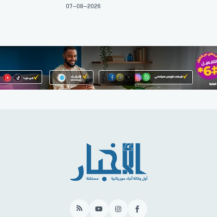
07-08-2026
RSS
YouTube
Instagram
Facebook