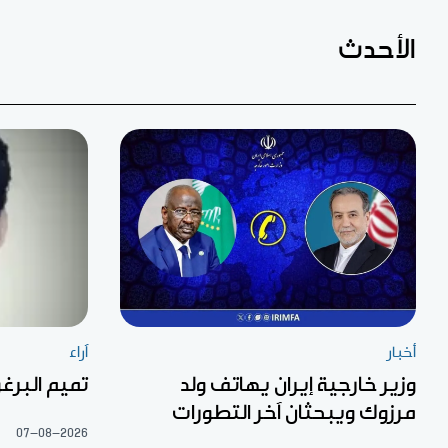
الأحدث
أخبار
آراء
وزير خارجية إيران يهاتف ولد
تميم البرغو
مرزوك ويبحثان آخر التطورات
07-08-2026