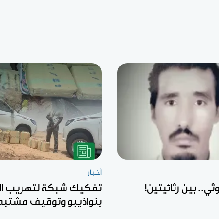
أخبار
ثي.. بين رثائيتين!
تفكيك شبكة لتهريب ال
بنواذيبو وتوقيف مشتبه