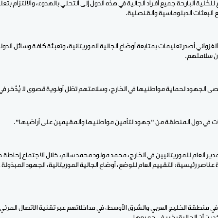
للخلية البارحة جميع أفراد الجالية في هذه الدول إلى التحلي بالهدوء، والالتزام بت
ع البعثات الدبلوماسية والقنصلية.
لغزواني أصدر تعليمات بمتابعة أوضاع الجالية الموريتانية، وتعبئة كافة وسائل الدول
ان سلامتهم.
ى الجهود لحماية مواطنيها في الخارج، وسلامتهم تظل أولوية قصوى لا يُدَّخر ف
طات في دول المنطقة من "جهود لتأمين مواطنيها والمقيمين على أراضيها".
ير العام للموريتانيين في الخارج، محمد مولود محمد سالم، خلال الاجتماع إحاطة ح
عناصر رئيسية: التقييم العام للوضع، أوضاع الجالية الموريتانية، الجهود المبذولة 
 في منطقة الخليج العربي والشرق الأوسط، في مداخلاتهم عبر تقنية الاتصال المرئي
دين أن الجالية بخير في جميعها.