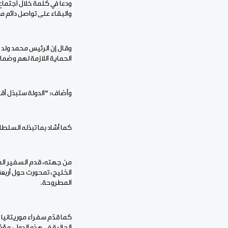
ودعا في كلمة خلال اجتماع 
والبقاء على تواصل دائم م
وقال إن الرئيس محمد ولد ا
الحماية اللازمة لهم وضم
وأضاف: "الدولة ستبذل أقص
كما أشاد بما تبذله السل
من جهته، قدم السفير المد
الخليج، تمحورت حول أربعة 
المطروحة.
كما قدّم سفراء موريتانيا
الجالية في هذه الدول، مؤك