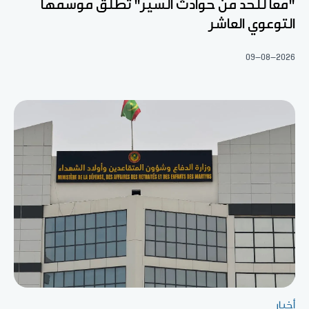
"معا للحد من حوادث السير" تطلق موسمها
التوعوي العاشر
09-08-2026
أخبار