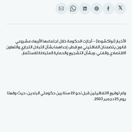
𝕏
انشر
Share
انشر
Share
انشر
على
on
على
on
على
الفيسبوك
Pinterest
لينكد
WhatsApp
الإيميل
إن
الأخبار (نواكشوط) – أجازت الحكومة خلال اجتماعها الأربعاء مشروعي
قانون يتضمنان اتفاقتيني مع قطر، إحداهما بشأن التبادل التجاري والتعاون
الاقتصادي والفني، وبشأن التشجيع والحماية المتبادلة للاستثمار.
وتم توقيع الاتفاقيتين قبل نحو 22 سنة بين حكومتي البلدين، حيث وقعتا
يوم 25 دجمبر 2003.