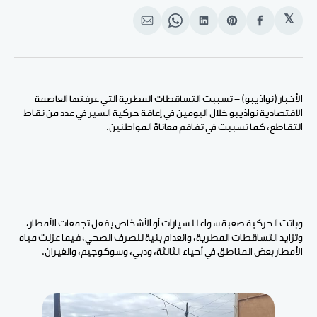
𝕏
انشر
Share
انشر
Share
انشر
على
on
على
on
على
الفيسبوك
Pinterest
لينكد
WhatsApp
الإيميل
إن
الأخبار (نواذيبو) - تسببت التساقطات المطرية التي عرفتها العاصمة
الاقتصادية نواذيبو خلال اليومين في إعاقة حركية السير في عدد من نقاط
التقاطع، كما تسببت في تفاقم معاناة المواطنين.
وباتت الحركية صعبة سواء للسيارات أو الأشخاص بفعل تجمعات الأمطار،
وتزايد التساقطات المطرية، وانعدام بنية للصرف الصحي، فيما عزلت مياه
الأمطار بعض المناطق في أحياء الثالثة، ودبي، وسوكوجيم، والغيران.