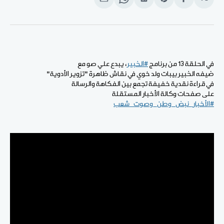
انشر
Share
انشر
Share
انشر
على
on
على
on
على
الفيسبوك
Pinterest
لينكد
WhatsApp
الإيميل
إن
في الحلقة 13 من برنامج
#الخبير
، يبدع علي صو مع
ضيفه الخبير بيبات ولد خوي في نقاش ظاهرة "تزوير الأدوية"
في قراءة نقدية خفيفة تجمع بين الفكاهة والرسالة
على صفحات وكالة الأخبار المستقلة
#الأخبار_نبض_وطن_وصوت_شعب