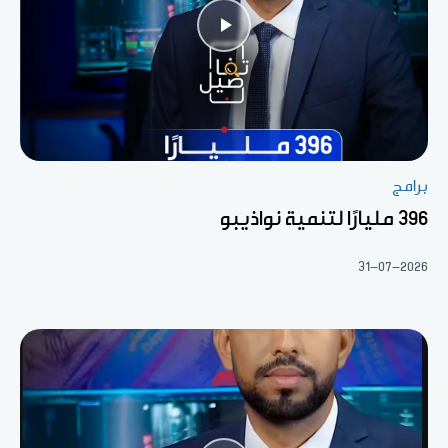
برامج
396 مليارًا لتنمية نواذيبو
31-07-2026