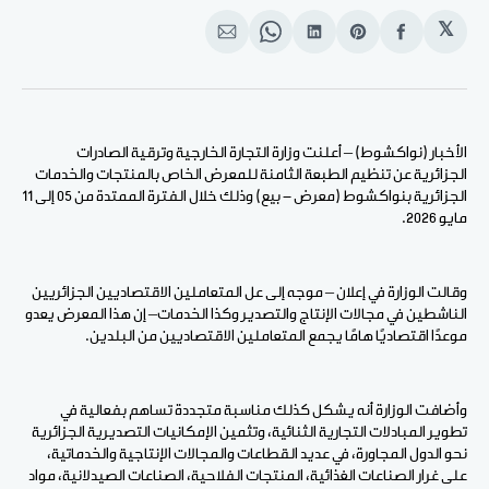
𝕏
انشر
Share
انشر
Share
انشر
على
on
على
on
على
الفيسبوك
Pinterest
لينكد
WhatsApp
الإيميل
إن
الأخبار (نواكشوط) – أعلنت وزارة التجارة الخارجية وترقية الصادرات
الجزائرية عن تنظيم الطبعة الثامنة للمعرض الخاص بالمنتجات والخدمات
الجزائرية بنواكشوط (معرض - بيع) وذلك خلال الفترة الممتدة من 05 إلى 11
مايو 2026.
وقالت الوزارة في إعلان – موجه إلى عل المتعاملين الاقتصاديين الجزائريين
الناشطين في مجالات الإنتاج والتصدير وكذا الخدمات– إن هذا المعرض يعدو
موعدًا اقتصاديًا هامًا يجمع المتعاملين الاقتصاديين من البلدين.
وأضافت الوزارة أنه يشكل كذلك مناسبة متجددة تساهم بفعالية في
تطوير المبادلات التجارية الثنائية، وتثمين الإمكانيات التصديرية الجزائرية
نحو الدول المجاورة، في عديد القطاعات والمجالات الإنتاجية والخدماتية،
على غرار الصناعات الغذائية، المنتجات الفلاحية، الصناعات الصيدلانية، مواد