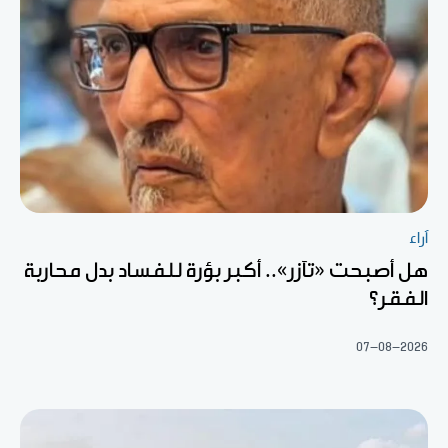
آراء
هل أصبحت «تآزر».. أكبر بؤرة للفساد بدل محاربة
الفقر؟
07-08-2026