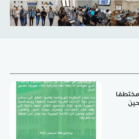
ن مختطفا
حين