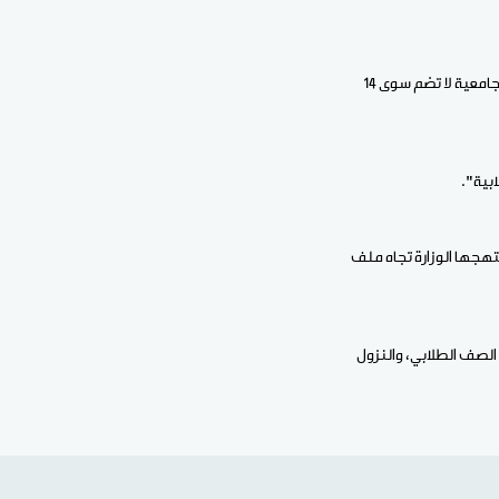
وأردف أن الوزارة أعلنت هذا العام منح 20 ألف طالب في حين أن اللوائح التي وصلت المركز الوطني للخدمات الجامعية لا تضم سوى 14
بية".
هجها الوزارة تجاه ملف
 الصف الطلابي، والنزول