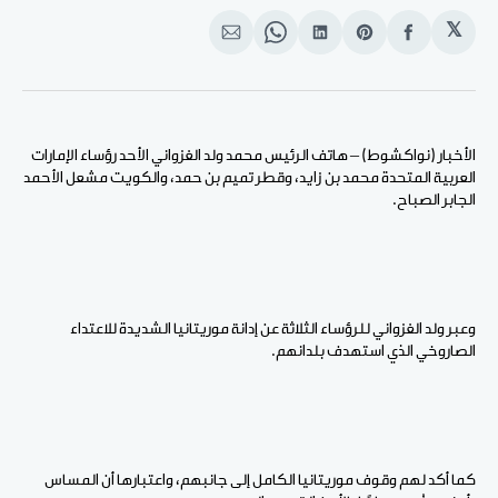
𝕏
انشر
Share
انشر
Share
انشر
على
on
على
on
على
الفيسبوك
Pinterest
لينكد
WhatsApp
الإيميل
إن
الأخبار (نواكشوط) – هاتف الرئيس محمد ولد الغزواني الأحد رؤساء الإمارات
العربية المتحدة محمد بن زايد، وقطر تميم بن حمد، والكويت مشعل الأحمد
الجابر الصباح.
وعبر ولد الغزواني للرؤساء الثلاثة عن إدانة موريتانيا الشديدة للاعتداء
الصاروخي الذي استهدف بلدانهم.
كما أكد لهم وقوف موريتانيا الكامل إلى جانبهم، واعتبارها أن المساس