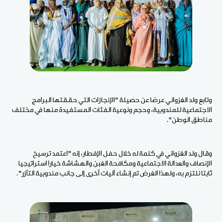
وتابع ولد الغزواني عرضا عن حصيلة "الإنجازات التي حققتها البرامج
الاجتماعية للمندوبية، وحجم ونوعية الفئات المستفيدة منها في مختلف
مناطق الوطن".
وقال ولد الغزواني في كلمة له خلال حفل الإفطار، إنه "اعتمد ترسيخ
الإنصاف والعدالة الاجتماعية ومكافحة الغبن والهشاشة خيارا استراتيجيا
ثابتا نلتزم به، ولهذا الغرض تم إنشاء آليات أخرى إلى جانب مندوبية التآزر".