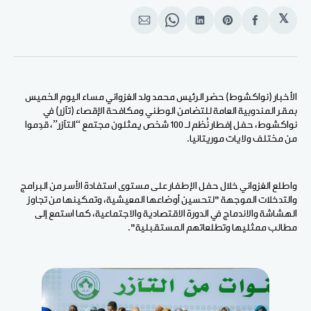
𝕏
انشر
Share
انشر
Share
انشر
على
on
على
on
على
الفيسبوك
Pinterest
لينكد
WhatsApp
الإيميل
إن
الأخبار (نواكشوط) حضر الرئيس محمد ولد الغزواني مساء اليوم الخميس
بمقر المندوبية العامة للتضامن الوطني ومكافحة الإقصاء (تآزر) في
نواكشوط، حفل إفطار نُظم لـ 100 شخص يمثلون مجتمع “التآزر”، قدِموا
من مختلف ولايات موريتانيا.
واطلع الغزواني خلال حفل الإطفار على مستوى استفادة الأسر من البرامج
والتدخلات الموجهة "لتحسين أوضاعها المعيشية، وتمكينها من تجاوز
الهشاشة والاندماج في الدورة الاقتصادية والاجتماعية، كما استمع إلى
مطالب ممثليها وتطلعاتهم المستقبلية".