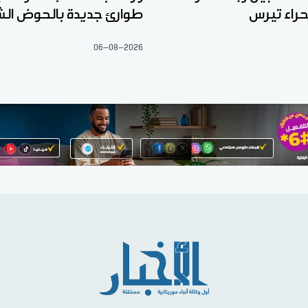
راء تيرس
طوارئ جديدة بالحوض ال
06-08-2026