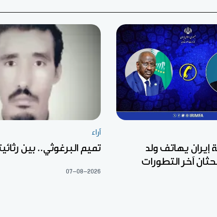
آراء
 إيران يهاتف ولد
تميم البرغوثي.. بين رثائيت
ثان آخر التطورات
07-08-2026