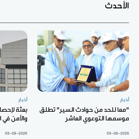
الأحدث
أخبار
أخبار
"معا للحد من حوادث السير" تطلق
بعثة لإحصا
موسمها التوعوي العاشر
والأمن في 
09-08-2026
09-08-2026