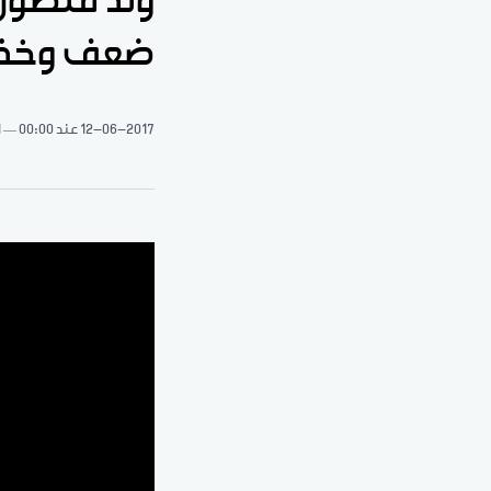
ولد منصور
ضعف وخذل
12-06-2017
عند 00:00
1 د