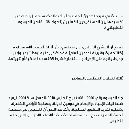
- تنظيم تفريد الحقوق الجماعية الزراعية المكتسبة قبل 1960، عبر
تقسيمها بين المستفيدين الفعليين (المواد: 36 – 48 من المرسوم
التطبيقي).
يتضح أن المشرّع الوطني، وإن استلهم بعض آليات الحقبة الاستعمارية
(كالتحفيظ وقرينة الدومين العام)، فقد أضفى عليها بعدا شرعيا وإداريا
جديدا، يقوم على الإحياء والاستثمار كشرط لاكتساب الملكية أو تثبيتها.
ثالثا: التطوير التنظيمي المعاصر
جاء المرسوم رقم: 2010 - 08 بتاريخ 11 مارس 2010، المعدل سنة 2014، ليعيد
ضبط آليات الإحياء، والإدماج في دومين الدولة، ومعالجة الأراضي الشاغرة،
وتنظيم تفريد الحقوق الجماعية. وأكد هذا النص أن التسجيل لدى مصلحة
الحفظ العقاري ينتج سندا قطعيا محصّنا ضد الادعاء بالاندراس، إلا في حالة
التدليس.