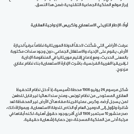
إبراز موقع الملكية الجماعية التقليدية ضمن هذا النسق.
أولاً: الإطار التاريخي الاستعماري وتكريس الازدواجية العقارية
عرفت الأراضي التي شكّلت لاحقاً الدولة الموريتانية نظاماً عرفياً لحيازة
الأرض، يقوم على الإحياء والاستغلال الجماعي، دون وجود سندات مكتوبة
بالمعنى الحديث، ومع إدماج إقليم موريتانيا في المنظومة الإدارية
لـإفريقيا الغربية الفرنسية، باشرت الإدارة الاستعمارية بناء نظام عقاري
مزدوج.
شكل مرسوم 24 يوليو 1906 محطة تأسيسية، إذ أدخل نظام التحفيظ
العقاري المستوحى من نظام تورنس، ومنح سندا نهائيا غير قابل للطعن
لمن يسجل أرضه. وكرس عمليا قرينة مفادها أن الأرض غير المحفظة تعد
شاغرة وتؤول إلى الدومين العام أو الخاص للدولة الاستعمارية. وبموازاة ذلك،
صدر منشور 10 سبتمبر 1906 الذي أقر بوجود حقوق أهلية، لكنه أبقاها في
مرتبة أدنى من الملكية المسجلة، دون حماية إشهارية حقيقية.