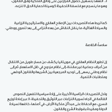
3. التعهد بتسهيل حصول المزارعين على وثائق الملكية وفق القانون،
وهو ما ينسجم مع فلسفة التحفيظ كوسيلة لحماية الحق لا لنزعه.
كما تربط هذه التصريحات بين الإصلاح العقاري والاستراتيجية الزراعية
والسيادة الغذائية، ما ينقل النقاش من بعده النزاعي إلى بعد تنموي ووطني.
سادساً: الخلاصة
إن تطور النظام العقاري في موريتانيا يكشف عن مسار طويل من الانتقال
من أعراف جماعية غير مقننة، إلى نظام مزدوج في ظل الاستعمار، ثم إلى
نظام وطني يسعى إلى توحيد المرجعية بين الشريعة والقانون الوضعي
ومتطلبات التنمية.
وتدل التصريحات الرئاسية الأخيرة على إرادة سياسية لتفعيل النصوص
القائمة في اتجاه تسوية النزاعات عبر التوثيق والتحفيظ، لا عبر إعادة توزيع
قسري، مع الحفاظ على مبدأ أن ملكية الأرض، في أصلها، خاضعة لسيادة
الدولة ومقيدة بضوابط الشرع والقانون.