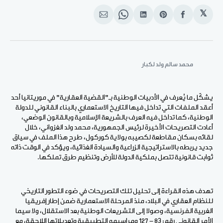
𝕏
انشر
Share
انشر
Share
انشر
على
on
على
on
على
الفيسبوك
Pinterest
لينكد
WhatsApp
الإيميل
إن
محمد سالم ولد لكبار
يشكّل ما يُعرف في الأدبيات الوطنية بـ"القضية العقارية" في موريتانيا أحد
أعقد الملفات التي تداخل فيها التاريخ الاستعماري بالبناء القانوني للدولة
الوطنية، كما تداخل فيه العرف بالشريعة الإسلامية وبالقانون الوضعي،
أعادت التصريحات الأخيرة لرئيس الجمهورية، محمد ولد الغزواني، خلال
لقائه بسكان مقاطعة لكصيبه بولاية كوركول، طرح هذا الملف في سياق
جديد يربطه بالاستراتيجية الزراعية والسيادة الغذائية، ويؤكد في الوقت ذاته
ثوابت قانونية تتصل بملكية الدولة للأرض وتنظيم طرق تملكها.
تهدف هذه القراءة إلى تحليل تلك التصريحات في ضوء التطور التاريخي
للنظام العقاري في البلاد، منذ المرحلة الاستعمارية ضمن إطار إفريقيا
الغربية الفرنسية، وصولا إلى التشريعات الوطنية بعد الاستقلال، ولا سيما
الأمر القانوني رقم: 83 - 127 ومراسيمه التطبيقية وتعديلاتها اللاحقة، مع