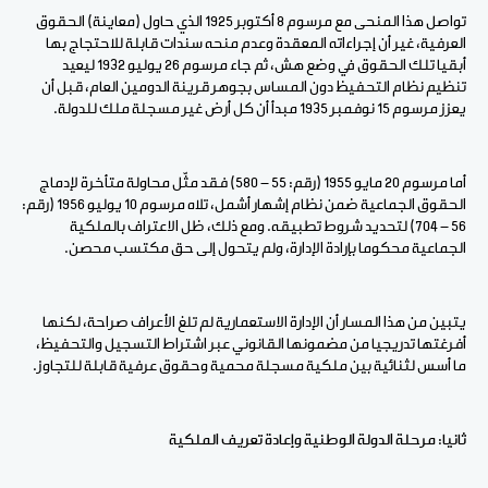
تواصل هذا المنحى مع مرسوم 8 أكتوبر 1925 الذي حاول (معاينة) الحقوق
العرفية، غير أن إجراءاته المعقدة وعدم منحه سندات قابلة للاحتجاج بها
أبقيا تلك الحقوق في وضع هش، ثم جاء مرسوم 26 يوليو 1932 ليعيد
تنظيم نظام التحفيظ دون المساس بجوهر قرينة الدومين العام، قبل أن
يعزز مرسوم 15 نوفمبر 1935 مبدأ أن كل أرض غير مسجلة ملك للدولة.
أما مرسوم 20 مايو 1955 (رقم: 55 - 580) فقد مثّل محاولة متأخرة لإدماج
الحقوق الجماعية ضمن نظام إشهار أشمل، تلاه مرسوم 10 يوليو 1956 (رقم:
56 - 704) لتحديد شروط تطبيقه. ومع ذلك، ظل الاعتراف بالملكية
الجماعية محكوما بإرادة الإدارة، ولم يتحول إلى حق مكتسب محصن.
يتبين من هذا المسار أن الإدارة الاستعمارية لم تلغ الأعراف صراحة، لكنها
أفرغتها تدريجيا من مضمونها القانوني عبر اشتراط التسجيل والتحفيظ،
ما أسس لثنائية بين ملكية مسجلة محمية وحقوق عرفية قابلة للتجاوز.
ثانيا: مرحلة الدولة الوطنية وإعادة تعريف الملكية