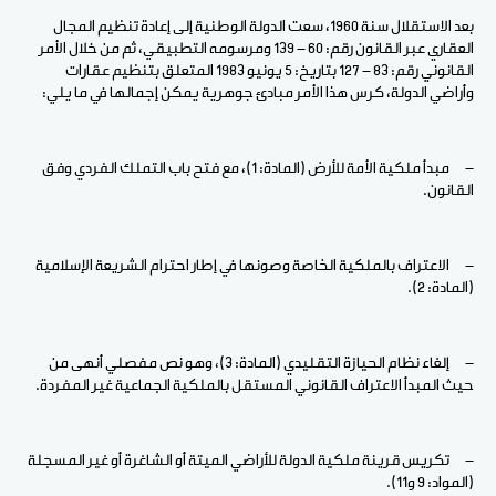
بعد الاستقلال سنة 1960، سعت الدولة الوطنية إلى إعادة تنظيم المجال
العقاري عبر القانون رقم: 60 - 139 ومرسومه التطبيقي، ثم من خلال الأمر
القانوني رقم: 83 - 127 بتاريخ: 5 يونيو 1983 المتعلق بتنظيم عقارات
وأراضي الدولة، كرس هذا الأمر مبادئ جوهرية يمكن إجمالها في ما يلي:
- مبدأ ملكية الأمة للأرض (المادة: 1)، مع فتح باب التملك الفردي وفق
القانون.
- الاعتراف بالملكية الخاصة وصونها في إطار احترام الشريعة الإسلامية
(المادة: 2).
- إلغاء نظام الحيازة التقليدي (المادة: 3)، وهو نص مفصلي أنهى من
حيث المبدأ الاعتراف القانوني المستقل بالملكية الجماعية غير المفردة.
- تكريس قرينة ملكية الدولة للأراضي الميتة أو الشاغرة أو غير المسجلة
(المواد: 9 و11).