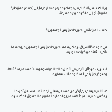
وبذلك انتقل النظام من (جماعية عرفية تقليدية) إلى (جماعية مؤطرة
قانونا)، أو إلى ملكية فردية مفردة.
خامسا: قراءة في تصريحات رئيس الجمهورية
في ضوء هذا السياق، يمكن فهم تصريحات رئيس الجمهورية بوصفها
تأكيدا لثلاثة مرتكزات قانونية:
1. تثبيت مبدأ أن الأرض في الأصل ملك للدولة، وهو مبدأ مستقر منذ 1983،
ومتجذر جزئياً في المنظومة الاستعمارية.
2. الالتزام بعدم نزع أرض من مستغل فعلي لإعطائها لمستغل آخر، ما
يعكس احتراما لمبدأ الاستقرار والحماية القانونية للحقوق المكتسبة.