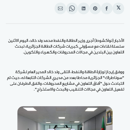
𝕏
انشر
Share
انشر
Share
انشر
على
on
على
on
على
الفيسبوك
Pinterest
لينكد
WhatsApp
الإيميل
إن
الأخبار (نواكشوط) أجرى وزير الطاقة والنفط محمد ولد خالد، اليوم الاثنين
سلسلة لقاءات مع مسؤولي كبريات شركات الطاقة الجزائرية، لبحث
التعاون بين البلدين في مجالات المحروقات والكهرباء والتكوين.
ووفق إيجاز لوزارة الطاقة والنفط، التقى ولد خالد المدير العام لشركة
"سوناطراك" الجزائرية محاطا بعدد من مديري الشركات التابعة له، حيث تم
التباحث حول "آفاق التعاون في مشاريع المحروقات، واتفق الطرفان على
تفعيل التعاون في مجالات التنقيب والبحث والاستخراج".