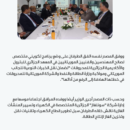
ووفق المصدر نفسه اتفق الطرفان على وضع برنامج تكويني متخصص
لصالح المهندسين والفنيين الموريتانيين في المعهد الجزائري للبترول
والأكاديمية الجزائرية للمحروقات "لضمان نقل الخبرات النوعية للجانب
الموريتاني ومواكبة وزارة الطاقة والنفط والشركة الموريتانية للمحروقات
في خطتها الهادفة إلى الرفع من أدائها".
وحسب ذات المصدر أجرى الوزير أيضا ووفده المرافق اجتماعا موسعا مع
إدارة شركة "سونلغاز" الجزائرية المتخصصة في الكهرباء وتسيير المنشآت
الغازية ناقش خلاله الطرفان سبل تطوير قطاع الكهرباء وتقنيات نقل
وتخزين الغاز لإنتاج الطاقة.