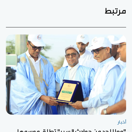
مرتبط
أخبار
"معا للحد من حوادث السير" تطلق موسمها