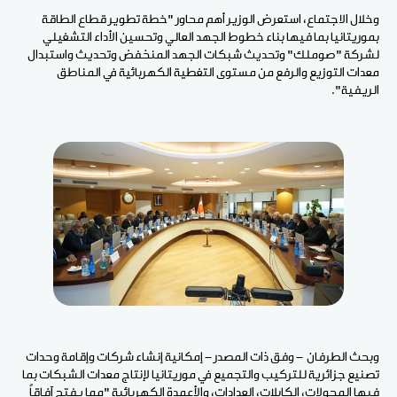
وخلال الاجتماع، استعرض الوزير أهم محاور "خطة تطوير قطاع الطاقة
بموريتانيا بما فيها بناء خطوط الجهد العالي وتحسين الأداء التشغيلي
لشركة "صوملك" وتحديث شبكات الجهد المنخفض وتحديث واستبدال
معدات التوزيع والرفع من مستوى التغطية الكهربائية في المناطق
الريفية".
وبحث الطرفان - وفق ذات المصدر - إمكانية إنشاء شركات وإقامة وحدات
تصنيع جزائرية للتركيب والتجميع في موريتانيا لإنتاج معدات الشبكات بما
فيها المحولات، الكابلات، العدادات، والأعمدة الكهربائية "مما يفتح آفاقاً