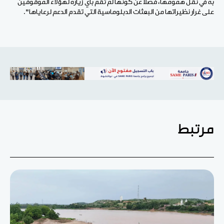
به في نقل همومها، فضلا عن كونها لم تقم بأي زيارة لهؤلاء الموقوفين
على غرار نظيراتها من البعثات الدبلوماسية التي تقدم الدعم لرعاياها".
مرتبط