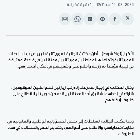
15-02-2026
عند 12:11
1 دقيقة قراءة
𝕏
انشر
Share
انشر
Share
انشر
على
on
على
on
على
الفيسبوك
Pinterest
لينكد
WhatsApp
الإيميل
إن
الأخبار (نواكشوط) - أدان مكتبُ الجالية الموريتانية بليبيا غياب السلطات
الموريتانية وتجاهلها لمواطنين موريتانيين معتقلين في قاعدة امعتيقة
في ليبيا، مؤكدا أنه زارهم واطلع على وضعيتهم في مكان احتجازهم.
وقال المكتب في إيجاز صادر عنه إنه رتّب زيارتين للمواطنين الموقوفين،
شارك في إحداهما شقيق أحد المعتقلين قدم من موريتانيا للاطلاع على
ظروف إيقافهم.
ودعا مكتب الجالية السلطات إلى تحمل المسؤولية الوطنية والقانونية في
متابعة قضاياهم، والاطلاع على أحوالهم، وتقديم الدعم والمساندة في هذه
الظروف.