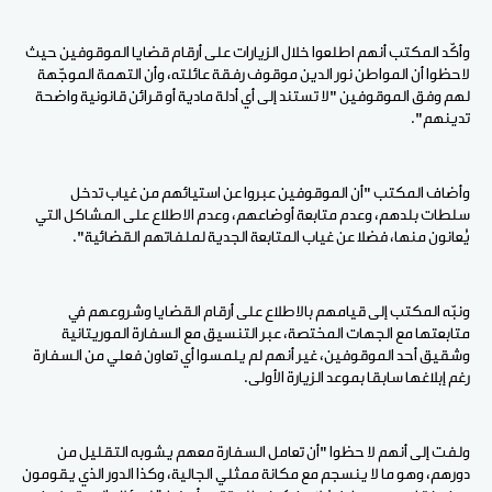
وأكّد المكتب أنهم اطلعوا خلال الزيارات على أرقام قضايا الموقوفين حيث
لاحظوا أن المواطن نور الدين موقوف رفقة عائلته، وأن التهمة الموجّهة
لهم وفق الموقوفين "لا تستند إلى أي أدلة مادية أو قرائن قانونية واضحة
تدينهم".
وأضاف المكتب "أن الموقوفين عبروا عن استيائهم من غياب تدخل
سلطات بلدهم، وعدم متابعة أوضاعهم، وعدم الاطلاع على المشاكل التي
يُعانون منها، فضلا عن غياب المتابعة الجدية لملفاتهم القضائية".
ونبّه المكتب إلى قيامهم بالاطلاع على أرقام القضايا وشروعهم في
متابعتها مع الجهات المختصة، عبر التنسيق مع السفارة الموريتانية
وشقيق أحد الموقوفين، غير أنهم لم يلمسوا أي تعاون فعلي من السفارة
رغم إبلاغها سابقا بموعد الزيارة الأولى.
ولفت إلى أنهم لا حظوا "أن تعامل السفارة معهم يشوبه التقليل من
دورهم، وهو ما لا ينسجم مع مكانة ممثلي الجالية، وكذا الدور الذي يقومون