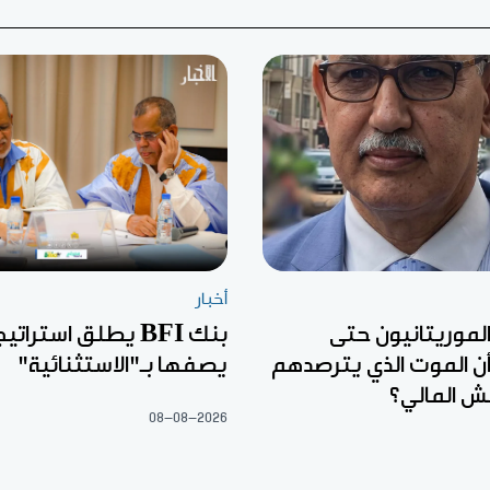
أخبار
الموريتانيون حتى
بنك BFI يطلق استرا
ن الموت الذي يترصدهم
يصفها بـ"الاستثنائية"
ش المالي؟
08-08-2026