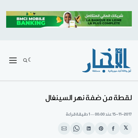
لقطة من ضفة نهر السينغال
15-11-2017
عند 00:00
1 دقيقة قراءة
𝕏
انشر
Share
انشر
Share
انشر
على
on
على
on
على