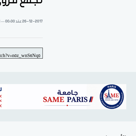
تجمع قروي
26-12-2017
عند 00:00
1 د
atch?v=n0z_wnS6Nq0