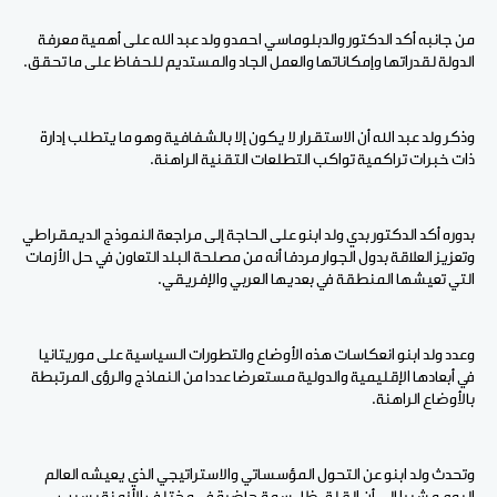
من جانبه أكد الدكتور والدبلوماسي احمدو ولد عبد الله على أهمية معرفة
الدولة لقدراتها وإمكاناتها والعمل الجاد والمستديم للحفاظ على ما تحقق.
وذكر ولد عبد الله أن الاستقرار لا يكون إلا بالشفافية وهو ما يتطلب إدارة
ذات خبرات تراكمية تواكب التطلعات التقنية الراهنة.
بدوره أكد الدكتور بدي ولد ابنو على الحاجة إلى مراجعة النموذج الديمقراطي
وتعزيز العلاقة بدول الجوار مردفا أنه من مصلحة البلد التعاون في حل الأزمات
التي تعيشها المنطقة في بعديها العربي والإفريقي.
وعدد ولد ابنو انعكاسات هذه الأوضاع والتطورات السياسية على موريتانيا
في أبعادها الإقليمية والدولية مستعرضا عددا من النماذج والرؤى المرتبطة
بالأوضاع الراهنة.
وتحدث ولد ابنو عن التحول المؤسساتي والاستراتيجي الذي يعيشه العالم