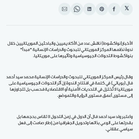
𝕏
انشر
Share
انشر
Share
انشر
على
on
على
on
على
الفيسبوك
Pinterest
لينكد
WhatsApp
الإيميل
إن
الأخبار(نواكشوط) ناقش عدد من الأكاديميين والباحثين الموريتانيين خلال
ندوة نظمها المركز الموريتاني للبحوث والدراسات الإنسانية "مبدأ"
بنواكشوط التحولات الجيوسياسية وتأثيرها على موريتانيا.
وقال رئيس المركز الموريتاني للبحوث والدراسات الإنسانية محمد سيد أحمد
فال (بوياتي) في كلمة في افتتاح الندوة إن أثر التحولات الجيوسياسية على
موريتانيا لا تٌختزل في التحديات الأمنية أو الاقتصادية فحسب بل تتجاوزها
إلى مستوى أعمق مستوى الرؤية والتموضع.
واعتبر ولد سيد احمد فال أن الدول في زمن التحول لا تقاس بحجمها بل
بقدرتها على الوعي بذاتها وتحويل الجغرافيا من إطار صامت إلى فعل
سياسي عقلاني.