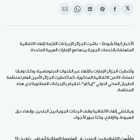
𝕏
انشر
Share
انشر
Share
انشر
على
on
على
on
على
الفيسبوك
Pinterest
لينكد
WhatsApp
الإيميل
إن
الأخبار (نواكشوط) - باشرت الجزائر الإجراءات اللازمة لإلغاء الاتفاقية
المتعلقة بالخدمات الجوية بينها مع الإمارات العربية المتحدة.
وأخطرت الجزائر الإمارات بالإلغاء عبر القنوات الدبلوماسية، وذلك وفقا
للمادة: 22 من الاتفاقية المذكورة، كما أخطرت الجزائر الأمين العام لمنظمة
الطيران المدني الدولي "إيكاو"، للقيام بالإجراءات المطلوبة لدى هذه
المنظمة.
ويقتضي إلغاء الاتفاقية وقف الرحلات الجوية بين البلدين، وإنهاء حق
الهبوط، والإقلاع، وكذا عبور الأجواء.
ووُقِّعت الاتفاقية بين البلدين في العاصمة الإماراتية أبو ظبي بتاريخ: 13