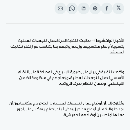
𝕏
انشر
Share
انشر
Share
انشر
على
on
على
on
على
الفيسبوك
Pinterest
لينكد
WhatsApp
الإيميل
إن
الأخبار (نواكشوط) - طالبت النقابة الحرة لعمال التجمعات المحلية
بتسوية أوضاع منتسبيها وزيادة رواتبهم بما يتناسب مع ارتفاع تكاليف
المعيشة.
وأكدت النقابة في بيان على ضرورة الإسراع في المصادقة على النظام
الأساسي لعمال التجمعات المحلية، وإدماجهم في منظومة الضمان
الاجتماعي، وضمان انتظام صرف الرواتب.
وأشارت إلى أن أوضاع عمال التجمعات المحلية لا زالت تراوح مكانها دون أن
تجد حلولا، كما أن ارتفاع مداخيل بعض البلديات لم ينعكس على أجور
عمالها أو تحسين أوضاعهم المعيشية.