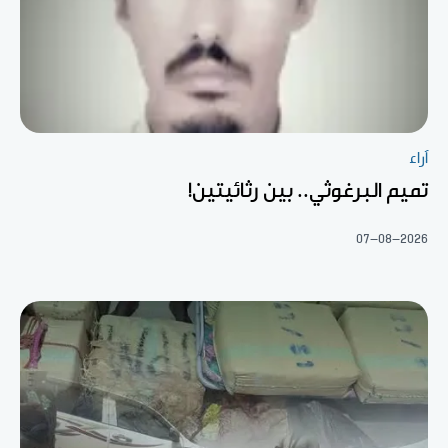
آراء
تميم البرغوثي.. بين رثائيتين!
07-08-2026