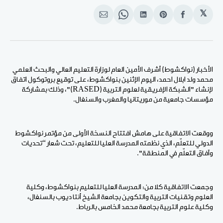
𝕏
انشر
Share
انشر
Share
انشر
على
on
على
on
على
الفيسبوك
Pinterest
لينكد
WhatsApp
الإيميل
إن
الأخبار (نواكشوط) أشرف الأمين العام لوزارة التعليم العالي والبحث العلمي
محمد ولد ابلال احمد، اليوم الإثنين بنواكشوط، على توقيع بروتوكول اتفاق
لإنشاء "الشبكة الإفريقية لعلوم التربية (RASED)"، وذلك بمشاركة
مؤسسات جامعية من موريتانيا والمغرب والسنغال.
ووقعت الاتفاقية على هامش افتتاح النسخة الأولى من مؤتمر نواكشوط
الدولي للتعلّم، الذي نظمته المدرسة العليا للتعليم، تحت شعار “تحديات
وآفاق التعلّم في المنطقة".
وجمعت الاتفاقية كلا من: المدرسة العليا للتعليم بنواكشوط، وكلية
العلوم وتقنيات التربية والتكوين بجامعة الشيخ أنتا ديوب بالسنغال،
وكلية علوم التربية بجامعة محمد الخامس بالرباط.