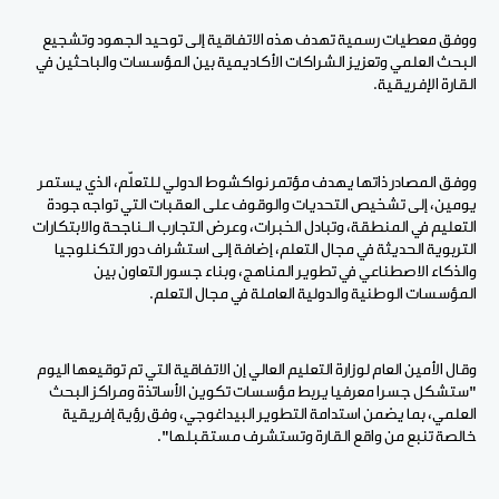
ووفق معطيات رسمية تهدف هذه الاتفاقية إلى توحيد الجهود وتشجيع
البحث العلمي وتعزيز الشراكات الأكاديمية بين المؤسسات والباحثين في
القارة الإفريقية.
ووفق المصادر ذاتها يهدف مؤتمر نواكشوط الدولي للتعلّم، الذي يستمر
يومين، إلى تشخيص التحديات والوقوف على العقبات التي تواجه جودة
التعليم في المنطقة، وتبادل الخبرات، وعرض التجارب الـناجحة والابتكارات
التربوية الحديثة في مجال التعلم، إضافة إلى استشراف دور التكنلوجيا
والذكاء الاصطناعي في تطوير المناهج، وبناء جسور التعاون بين
المؤسسات الوطنية والدولية العاملة في مجال التعلم.
وقال الأمين العام لوزارة التعليم العالي إن الاتفاقية التي تم توقيعها اليوم
"ستشكل جسرا معرفيا يربط مؤسسات تكوين الأساتذة ومراكز البحث
العلمي، بما يضمن استدامة التطوير البيداغوجي، وفق رؤية إفريقية
خالصة تنبع من واقع القارة وتستشرف مستقبلها".