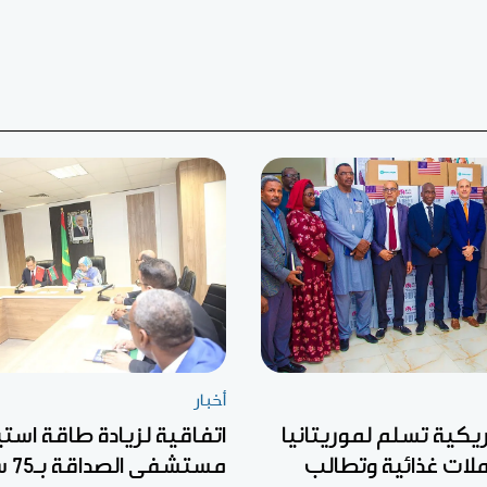
أخبار
كية تسلم لموريتانيا
اتفاقية لزيادة طاقة است
لات غذائية وتطالب
مستشفى الصداقة بـ75 سريرا