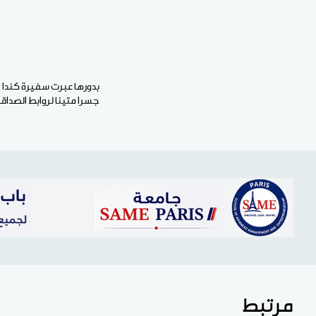
بدورها عبرت سفيرة كندا ال
جسرا متينا لروابط الصداق
مرتبط