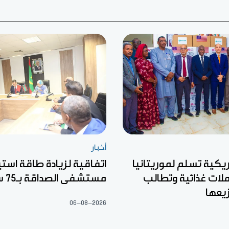
أخبار
كية تسلم لموريتانيا
اتفاقية لزيادة طاقة است
لات غذائية وتطالب
مستشفى الصداقة بـ75 سريرا
يعها
06-08-2026