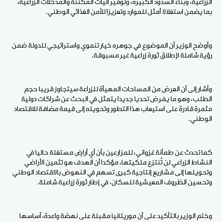
الزراعية، وبناء السدود الكبيرة، وتوفير آليات المكننة والمدخلات الزراعية،
بما يضمن استغلالا أمثل للموارد وتعزيزا للأمن الغذائي الوطني.
وأوضح الوزير أن الموضوع في جوهره خيار تنموي واستراتيجي للدولة ضمن
رؤية شاملة لإطلاق ثورة زراعية غير مسبوقة.
وأشار إلى أن العرض من المساحات المهيأة للزراعة سيتجاوز قريبا حجم
الطلب، وهو ما يفرض تحديا جديدا يتمثل في البحث عن شراكات دولية
مثمرة قادرة على استيعاب هذا التطور وتحويله إلى قيمة مضافة للاقتصاد
الوطني.
كما تحدث عن طمأنة غزواني، للمزارعين بأن أي أراضٍ مستغلة حاليا في
النشاط الزراعي لن تُنتزع ملكيتها، مؤكدا أن الهدف هو تثمين الأراضي
وتحويلها إلى مشاريع إنتاجية كبرى تسهم في النهوض بالاقتصاد الوطني
وتحسين الظروف المعيشية للسكان، في إطار ثورة زراعية شاملة.
وختم الوزير بالتأكيد على أن موريتانيا مقبلة على نهضة واعدة، أساسها