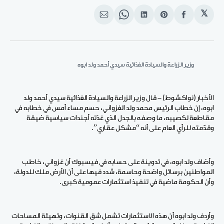
𝕏
انشر
Share
انشر
Share
انشر
على
on
على
on
على
الفيسبوك
Pinterest
لينكد
WhatsApp
الإيميل
إن
وزير الزراعة والسيادة الغذائية سيدي أحمد ولد ابوه
الأخبار (نواكشوط) - قال وزير الزراعة والسيادة الغذائية سيدي أحمد ولد
ابوه، إن خطاب الرئيس محمد ولد الغزواني، حسم مساء أمس في خطابه في
مقاطعة لكصيبه، ما وصفه بالجدل الذي غذته أجندات سياسية ضيقة
وقدّمته للرأي العام على أنه “مشكل عقاري”.
وأضاف ولد ابوه، في تدوينة على حسابه في فيسبوك أن غزواني، خاطب
المواطنين برسائل واضحة وحاسمة، شدد فيها على أن الأرض ملك للدولة،
وأن الحكومة ماضية في تنفيذ استثمارات عمومية كبرى.
وأردف ولد ابوه أن هذه الاستثمارات تشمل شق القنوات، وتهيئة المساحات