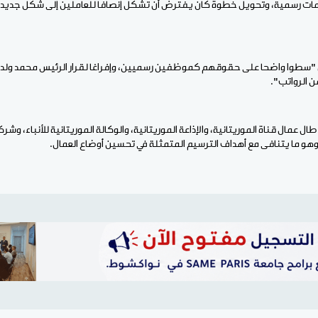
زامات رسمية، وتحويل خطوة كان يفترض أن تشكل إنصافا للعاملين إلى شكل جديد 
"سطوا واضحا على حقوقهم كموظفين رسميين، وإفراغا لقرار الرئيس محمد ولد ا
ال عمال قناة الموريتانية، والإذاعة الموريتانية، والوكالة الموريتانية للأنباء، وشرك
 ما يتنافى مع أهداف الترسيم المتمثلة في تحسين أوضاع العمال.