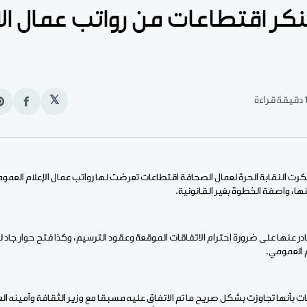
كر اقتطاعات من رواتب عمال الإ
قيقة قراءة
𝕏
انشر
e
على
n
الفيس
t
كرت النقابة الحرة لعمال الصحافة اقتطاعات تعرضت لها رواتب عمال الإعلام العم
نها، واصفة الخطوة بغير القانونية.
در عنها على ضرورة احترام الاتفاقات الموقعة وعقود الترسيم، وكذا فتح حوار جاد
م العمومي.
 بأنها تجاوزت بشكل صريح ما تم الاتفاق عليه مسبقا مع وزير الثقافة وأمينه ال