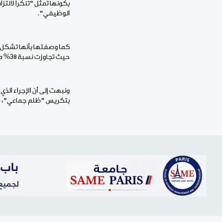
بكونها تمثل "تنكرا لالت
الوظيفي".
كما وصفتها بأنها تشكل 
حيث تجاوزت نسبة 38% من الرواتب".
ونبهت إلى أن الإجراء الذي ط
بتكريس "ظلم جماعي"، وهو