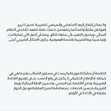
ولا يمكن إغفال البعد الاجتماعي والسياسي للضريبة. فحين لا يرى
المواطن مقابلاً واضحاً لما يدفعه من خدمات عامة، تضعف ثقته في النظام
الجبائي، ويتحول التهرب إلى سلوك شائع. بينما في الدول التي استطاعت،
ولو نسبياً، ربط الضريبة بالخدمة العمومية، يكون الامتثال الضريبي أعلى.
الخلاصة أن مشكلة موريتانيا ليست في مستوى الضرائب بقدر ما هي في
بنيتها. فالإصلاح الحقيقي لا يكمن في رفع النسب، بل في توسيع القاعدة
الضريبية، ودمج الاقتصاد غير الرسمي، وتحسين الإدارة الجبائية، وربط
الضريبة بتحسين الخدمات. عندها فقط تصبح المقارنة مع دول الجوار
مقارنة في الأداء لا في الأرقام.