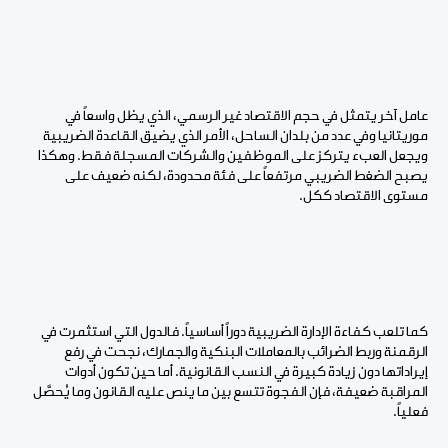
عامل آخر يتمثل في حجم الاقتصاد غير الرسمي، الذي يظل واسعاً في
موريتانيا وفي عدد من بلدان الساحل، الأمر الذي يضيق القاعدة الضريبية
ويجعل العبء يتركز على الموظفين والشركات المسجلة فقط. وهكذا
يصبح الضغط الضريبي مرتفعاً على فئة محدودة، لكنه ضعيف على
مستوى الاقتصاد ككل.
كما تلعب كفاءة الإدارة الضريبية دوراً أساسياً. فالدول التي استثمرت في
الرقمنة وربط الضرائب بالمعاملات البنكية والجمارك، نجحت في رفع
إيراداتها دون زيادة كبيرة في النسب القانونية. أما حين تكون أدوات
المراقبة ضعيفة، فإن الفجوة تتسع بين ما ينص عليه القانون وما يُحصَّل
فعلياً.