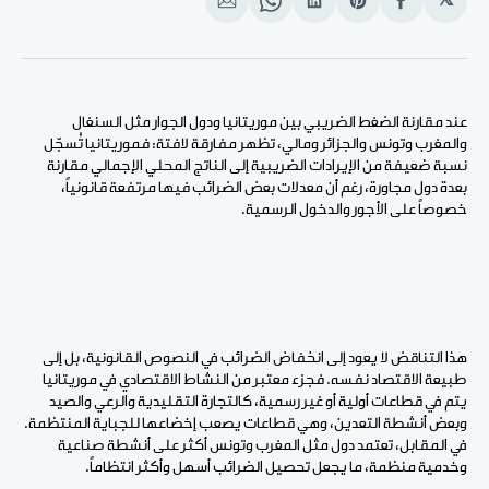
𝕏
انشر
Share
انشر
Share
انشر
على
on
على
on
على
الفيسبوك
Pinterest
لينكد
WhatsApp
الإيميل
إن
عند مقارنة الضغط الضريبي بين موريتانيا ودول الجوار مثل السنغال
والمغرب وتونس والجزائر ومالي، تظهر مفارقة لافتة: فموريتانيا تُسجّل
نسبة ضعيفة من الإيرادات الضريبية إلى الناتج المحلي الإجمالي مقارنة
بعدة دول مجاورة، رغم أن معدلات بعض الضرائب فيها مرتفعة قانونياً،
خصوصاً على الأجور والدخول الرسمية.
هذا التناقض لا يعود إلى انخفاض الضرائب في النصوص القانونية، بل إلى
طبيعة الاقتصاد نفسه. فجزء معتبر من النشاط الاقتصادي في موريتانيا
يتم في قطاعات أولية أو غير رسمية، كالتجارة التقليدية والرعي والصيد
وبعض أنشطة التعدين، وهي قطاعات يصعب إخضاعها للجباية المنتظمة.
في المقابل، تعتمد دول مثل المغرب وتونس أكثر على أنشطة صناعية
وخدمية منظمة، ما يجعل تحصيل الضرائب أسهل وأكثر انتظاماً.