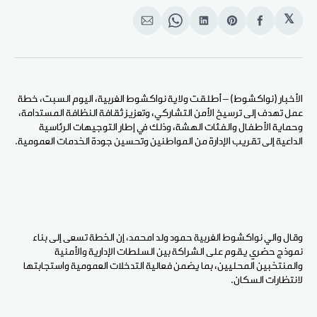
𝕏
انشر
Share
انشر
Share
انشر
على
on
على
on
على
الفيسبوك
Pinterest
لينكد
WhatsApp
الإيميل
إن
الأخبار (نواكشوط) – أطلقت ولاية نواكشوط الغربية، اليوم السبت، خطة
عمل تهدف إلى ترسيخ الأمن التشاركي، وتعزيز ثقافة النظافة المستدامة،
وحماية الأطفال والفئات الهشة، وذلك في إطار التوجيهات الرئاسية
الداعية إلى تقريب الإدارة من المواطنين وتحسين جودة الخدمات العمومية.
وقال والي نواكشوط الغربية حمود ولد امحمد، إن الخطة تسعى إلى بناء
نموذج حضري يقوم على الشراكة بين السلطات الإدارية والأمنية
والمنتخبين المحليين، بما يضمن فعالية التدخلات العمومية واستجابتها
لانتظارات السكان.