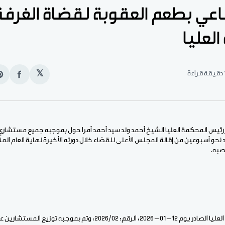
ي بطعم العقوبة لقضاة الغرفة ا
لعليا
قراءة
𝕏
انشر
e
على
n
الفيس
t
 رئيس المحكمة العليا الشيخ أحمد ولد سيد أحمد أمرا حول بموجبه جميع مستشاري ال
 نحو أسبوعين من إقالة المجلس الأعلى للقضاء خلال دورته الأخيرة نهاية العام ال
صبه.
، وتم بموجبه توزيع المستشارين على غرف المحكمة.