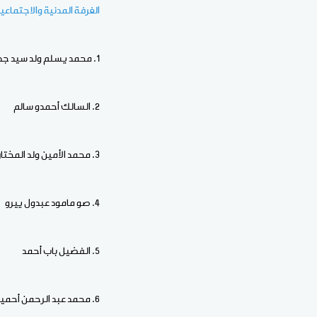
الغرفة المدنية والاجتماعية
1. محمد يسلم ولد سيد جد ام
2. السالك أحمدو سالم
3. محمد الأمين ولد المختار
4. صو مامود عبدول ييرو
5. الفضيل باب أحمد
6. محمد عبد الرحمن أحميده