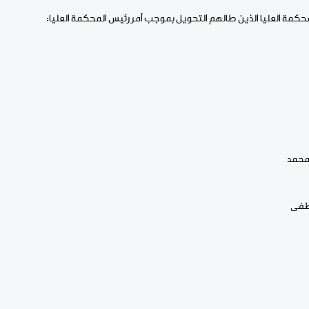
كمة العليا الذين طالهم التحويل بموجب أمر رئيس المحكمة العليا: