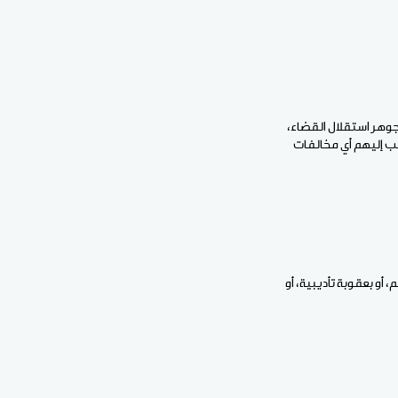
على للقضاء في دورته الأخيرة قبيل نهاية 2025 بأنها “تمس جوهر استقلال القضاء،
سب إليهم أي مخالفات
أو بعقوبة تأديبية، أو