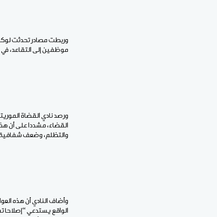
وربطت مصادر تحدثت لوكالة
موظفين إلى التقاعد، في م
ورصد نادي القضاة الموريت
القضاء، مشددا على أن هذا
والتظلم، وضعف شفافية ا
وأضاف النادي أن هذه العو
الواقع يستدعي “إصلاحا تش