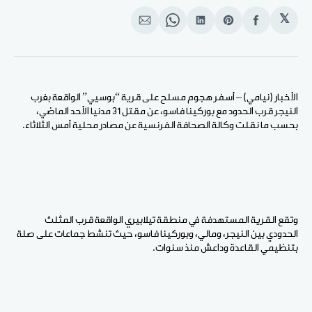
𝕏
انشر
Share
انشر
Share
انشر
على
on
على
on
على
الفيسبوك
Pinterest
لينكد
WhatsApp
الإيميل
إن
الأخبار (نيامي) – أسفر هجوم مسلح على قرية “بوسيي” الواقعة بغرب
النيجر قرب الحدود مع بوركينا فاسو، عن مقتل 31 مدنيا الأحد الماضي،
بحسب ما نقلت وكالة الصحافة الفرنسية عن مصادر محلية أمس الثلاثاء.
وتقع القرية المستهدفة في منطقة تيلابيري الواقعة قرب المثلث
الحدودي بين النيجر، ومالي، وبوركينا فاسو، حيث تنشط جماعات على صلة
بتنظيمي القاعدة وداعش منذ سنوات.