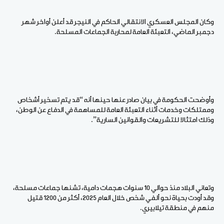
وكان المجلس العسكري الانتقالي الحاكم في النيجر قد أعلن أواخر شهر
دجمبر الماضي، التعبئة العامة لمحاربة الجماعات المسلحة.
وأوضحت الحكومة في بيان صادر عنها حينها أنه “قد يتم تسخير أشخاص
وممتلكات وخدمات أثناء التعبئة العامة للمساهمة في الدفاع عن الوطن،
وذلك امتثالا للتشريعات والقوانين السارية”.
وتعاني البلاد منذ حوالي 10 سنوات هجمات دامية، تشنها جماعات مسلحة،
وقد أودت بحياة نحو ألفي شخص خلال العام 2025، أكثر من 1200 قتيل
منهم في منطقة تيلابيري.