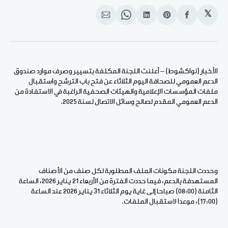
𝕏
انشر
Share
انشر
Share
انشر
على
on
على
on
على
الفيسبوك
Pinterest
لينكد
WhatsApp
الإيميل
إن
الأخبار (نواكشوط) – أعلنت اللجنة المكلفة بتسيير وصرف موارد صندوق
الدعم العمومي للصحافة اليوم الثلاثاء عن فتح باب الترشح واستقبال
ملفات المؤسسات الإعلامية والهيئات الصحفية الراغبة في الاستفادة من
الدعم العمومي المقدم لصالح وسائل الاتصال لسنة 2025.
وحددت اللجنة مكونات الملف المطلوبة لكل صنف من الأصناف
المستهدفة بالدعم، فيما حددت الفترة من الأربعاء 21 يناير 2026، الساعة
الثامنة (08:00) صباحا إلى غاية يوم الثلاثاء 31 يناير 2026 عند الساعة
(17:00)، موعدا لاستقبال الملفات.