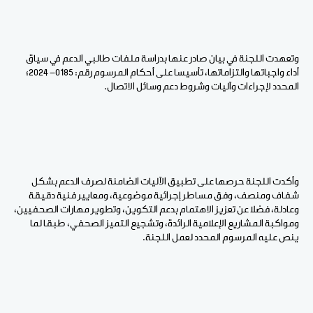
وتعهدت اللجنة في بيان صادر عنها بدراسة ملفات طالبي الدعم في سياق
أداء واجباتها والتزاماتها، تأسيسا على أحكام المرسوم رقم: 0185- 2024؛
المحدد لإجراءات وآليات وشروط دعم وسائل الاتصال.
وأكدت اللجنة حرصها على تطبيق الآليات الضامنة لصرف الدعم بشكل
شفاف ومنصف، وفق مساطر إجرائية موضوعية، ومعايير فنية دقيقة
وعادلة، فضلا عن تعزيز الاهتمام بدعم التكوين، وتطوير مهارات الصحفيين،
ومواكبة المشاريع الإعلامية الرائدة، وتشجيع التميز الصحفي، طبقا لما
ينص عليه المرسوم المحدد لعمل اللجنة.