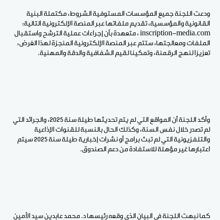
ودعت اللجنة جميع المؤسسات المستوفية الشروط، مكتملة البنية
القانونية والمؤسسية، تقديم ملفاتها عبر المنصة الإلكترونية التالية:
inscription-media.com ، متعهدة بأن إجراءات عملية الترشح واستقبال
الملفات ومعالجتها، ستتم عبر المنصة الإلكترونية المنجزة لهذا الغرض،
تعزيزا لنهج الرقمنة، وتمكينا لقيم الشفافية والدقة والمهنية.
وأكد اللجنة أن المواقع التي لم يتم تحديثها طيلة سنة 2025، والجرائد التي
لم تصدر خلال نفس السنة، وكذلك الحال بالنسبة للقنوات الإذاعية
والتلفزيونية التي لم تبث برامج أو نشرات إخبارية طيلة سنة 2025 سيتم
اعتبارها غير مؤهلة للاستفادة من دعم الصندوق.
كما نبهت اللجنة في البيان الذي وقعه رئيسها د. محمد عابدين سيد الأمين