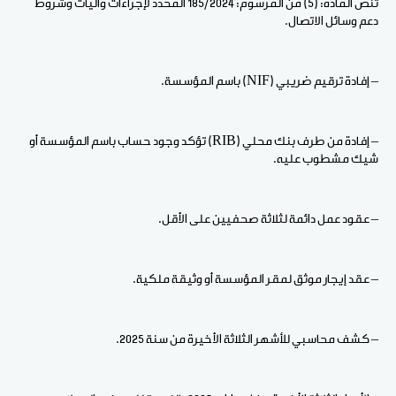
تنص المادة: (5) من المرسوم: 185/2024 المحدد لإجراءات وآليات وشروط
دعم وسائل الاتصال.
– إفادة ترقيم ضريبي (NIF) باسم المؤسسة.
– إفادة من طرف بنك محلي (RIB) تؤكد وجود حساب باسم المؤسسة أو
شيك مشطوب عليه.
– عقود عمل دائمة لثلاثة صحفيين على الأقل.
– عقد إيجار موثق لمقر المؤسسة أو وثيقة ملكية.
– كشف محاسبي للأشهر الثلاثة الأخيرة من سنة 2025.