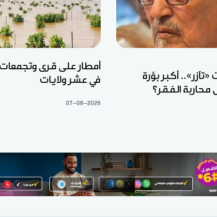
أمطار على قرى وتجمعات
تآزر».. أكبر بؤرة
في عشر ولايات
 محاربة الفقر؟
07-08-2026