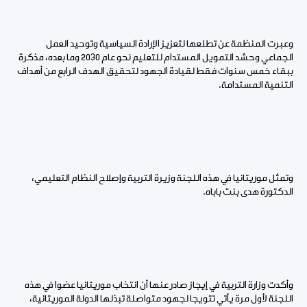
وعبرت المنظمة عن تطلعها لتعزيز الإرادة السياسية وتوحيد العمل
الجماعي وحشد التمويل المستدام للتعليم نحو عام 2030 وما بعده، مذكرة
ببقاء خمس سنوات فقط لقيادة الجهود لتحقيق الهدف الرابع من أهداف
التنمية المستدامة.
وتمثل موريتانيا في هذه اللجنة وزيرة التربية وإصلاح النظام التعليمي،
الدكتورة هدى بنت باباه.
وأكدت وزارة التربية في إيجاز صادر عنها أن انتخاب موريتانيا عضوا في هذه
اللجنة لأول مرة يأتي تتويجا لجهود متواصلة تبذلها الدولة الموريتانية،