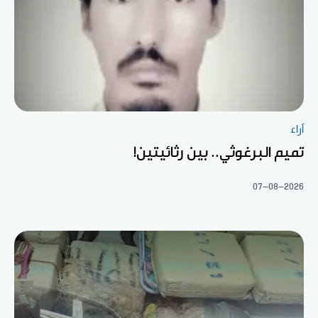
آراء
تميم البرغوثي.. بين رثائيتين!
07-08-2026