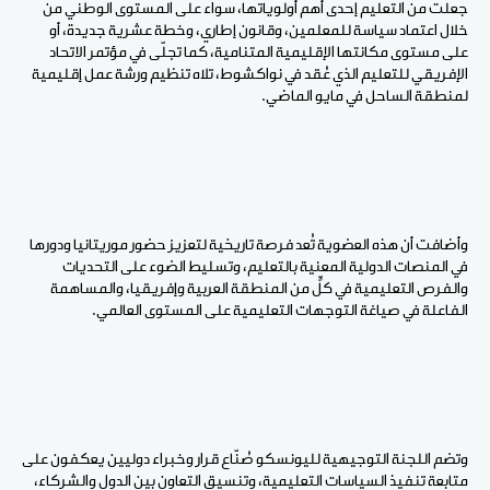
جعلت من التعليم إحدى أهم أولوياتها، سواء على المستوى الوطني من
خلال اعتماد سياسة للمعلمين، وقانون إطاري، وخطة عشرية جديدة، أو
على مستوى مكانتها الإقليمية المتنامية، كما تجلّى في مؤتمر الاتحاد
الإفريقي للتعليم الذي عُقد في نواكشوط، تلاه تنظيم ورشة عمل إقليمية
لمنطقة الساحل في مايو الماضي.
وأضافت أن هذه العضوية تُعد فرصة تاريخية لتعزيز حضور موريتانيا ودورها
في المنصات الدولية المعنية بالتعليم، وتسليط الضوء على التحديات
والفرص التعليمية في كلٍّ من المنطقة العربية وإفريقيا، والمساهمة
الفاعلة في صياغة التوجهات التعليمية على المستوى العالمي.
وتضم اللجنة التوجيهية لليونسكو صُنّاع قرار وخبراء دوليين يعكفون على
متابعة تنفيذ السياسات التعليمية، وتنسيق التعاون بين الدول والشركاء،