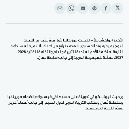
𝕏
انشر
Share
انشر
Share
انشر
على
on
على
on
على
الفيسبوك
Pinterest
لينكد
WhatsApp
الإيميل
إن
الأخبار (نواكشوط) – انتخبت موريتانيا لأول مرة عضوا في اللجنة
التوجيهية رفيعة المستوى للهدف الرابع من أهداف التنمية المستدامة
التابعة لمنظمة الأمم المتحدة للتربية والعلم والثقافة للفترة 2026 –
2027، ممثلة للمجموعة العربية إلى جانب سلطة عمان.
ورحبت اليونسكو في تدوينة على حسابها في فيسبوك بانضمام موريتانيا
وسلطنة عُمان ومكتب التربية العربي لدول الخليج، إلى جانب أعضاء آخرين
لهذه اللجنة التوجيهية.