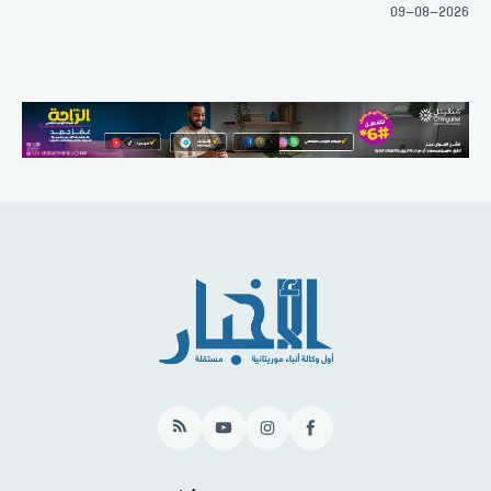
09-08-2026
RSS
YouTube
Instagram
Facebook