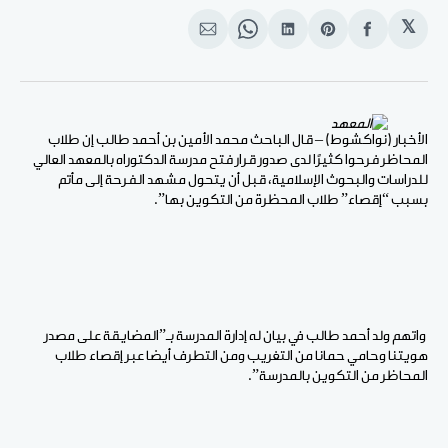
𝕏
انشر
Share
انشر
Share
انشر
على
on
على
on
على
الفيسبوك
Pinterest
لينكد
WhatsApp
الإيميل
إن
الأخبار (نواكشوط) – قال الباحث محمد الأمين بن أحمد طالب إن طلاب
المحاظر فرحوا كثيرًا لدى صدور قرار فتح مدرسة الدكتوراه بالمعهد العالي
للدراسات والبحوث الإسلامية، قبل أن يتحول مشهد الفرحة إلى مأتم
بسبب “إقصاء” طلاب المحظرة من التكوين بها”.
واتهم ولد أحمد طالب في بيان له إدارة المدرسة بـ”المضايقة على مصدر
هويتنا وحامي حمانا من التغريب ومن التطرف أيضا عبر إقصاء طلاب
المحاظر من التكوين بالمدرسة”.