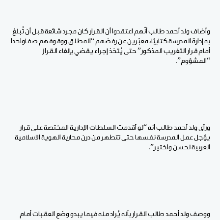
وأضاف ولد أحمد طالب أنّهم اعتقدوا أن القرار كان مجرد شائعة قبل أن تُبلغ
به إدارة المدرسة كتابيًا، معبّرين عن رفضهم “المطلق ووقوفهم صفاواحدا
أمام قرار التغريب المذكور” حتى يُتخذ إجراء يقضي بإلغاء القراز
“المشؤوم”.
ورأى ولد أحمد طالب أنه “لو أقدمت السلطات الإدارية المختصة على قرار
يؤجل عمل المدرسة نفسها حتى تتطهر من درن محاربة الهوية الاسلامية
العربية لحسن واختير”.
ووصف ولد أحمد طالب القرار بأنه يُراد منه فيما يبدو وضع العقبات أمام