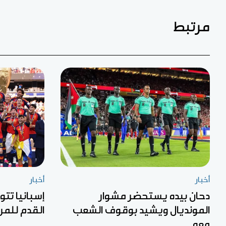
مرتبط
أخبار
أخبار
دحان بيده يستحضر مشوار
إسبانيا تتو
المونديال ويشيد بوقوف الشعب
القدم للمرة
معه