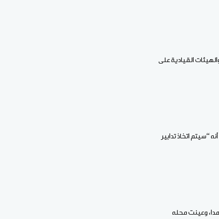
الهيئات القيادية على
لتزام والخدمات التي قدموها منذ توليهم مهامهم سنة 2024″، مؤكدا أنه “سيتم اتخاذ تدابير
ومدا، وعينت محله