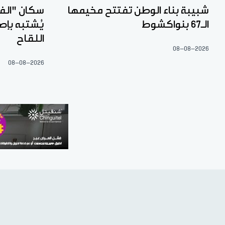
شبيبة بناء الوطن تفتتح مخيمها
سكان "الف
الـ67 بنواكشوط
يُشتبه بإص
اللقاح
08-08-2026
08-08-2026