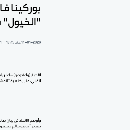
بوركينا فا
"الخيول" م
14-01-2026
عند 18:15
1 دقيقة قراءة
الأخبار (واغادوغو) – أعلن 
الفني، على خلفية “المشار
وأوضح الاتحاد في بيان صاد
تقدير”، وهو ما لم يتحقق