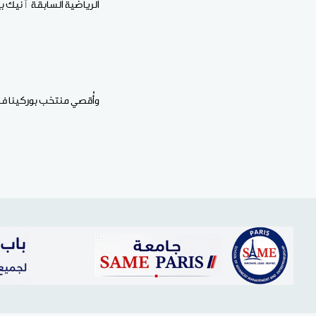
الرياضية السابقة ٱنيك ب
وأُقصي منتخب بوركينا فاس