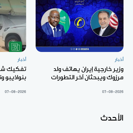
أخبار
أخبار
وزير خارجية إيران يهاتف ولد
تفكيك شبك
مرزوك ويبحثان آخر التطورات
بنواذيبو 
07-08-2026
07-08-2026
الأحدث