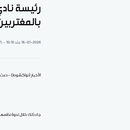
رئيسة نادي
بالمغتربين
14-01-2026
عند 10:10
1 دقيقة قراءة
الأخبار (نواكشوط) – دعت ر
جاء ذلك خلال ندوة نظمها ال