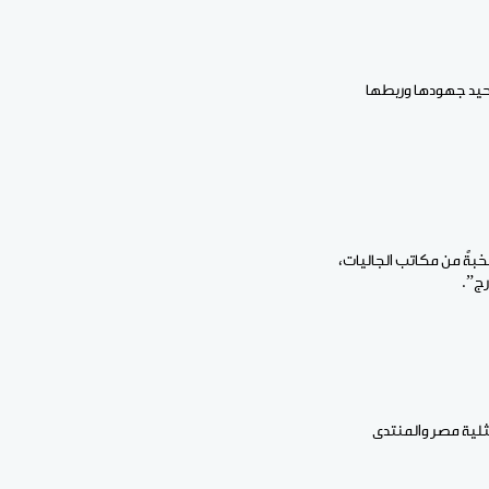
وحيد جهودها وربطها
خبةً من مكاتب الجاليات،
رج”.
ثلية مصر والمنتدى