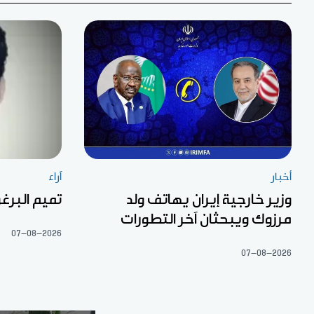
أخبار
آراء
وزير خارجية إيران يهاتف ولد
تميم البرغو
مرزوك ويبحثان آخر التطورات
07-08-2026
07-08-2026