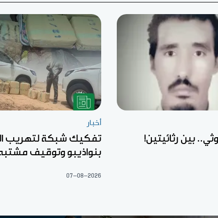
أخبار
ثي.. بين رثائيتين!
تفكيك شبكة لتهريب ال
بنواذيبو وتوقيف مشتبه
07-08-2026