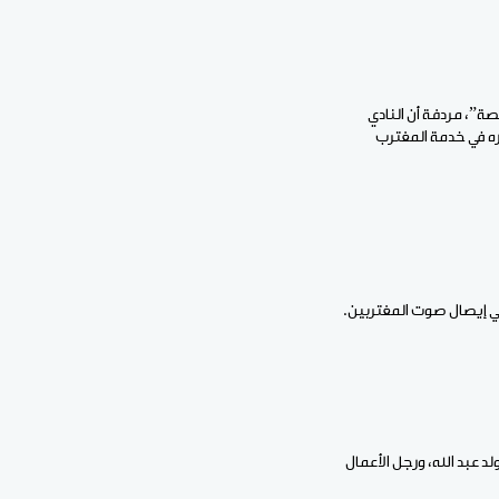
صة”، مردفة أن النادي
ره في خدمة المغترب
في إيصال صوت المغتربين.
د عبد الله، ورجل الأعمال