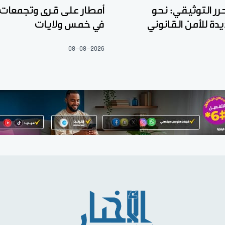
رر التوثيقي: نحو
أمطار على قرى وتجمعات
ة للأمن القانوني
في خمس ولايات
08-08-2026