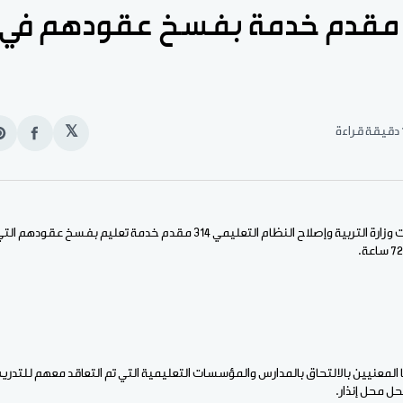
قراءة
𝕏
انشر
e
على
n
الفيس
t
الأخبار (نواكشوط) – هددت وزارة التربية وإصلاح النظام التعليمي 314 مقدم خدم
يحل محل إنذار.