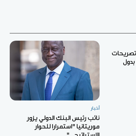
 تصريحات
بدول
أخبار
نائب رئيس البنك الدولي يزور
موريتانيا "استمرارا للحوار
الاستراتيجي"